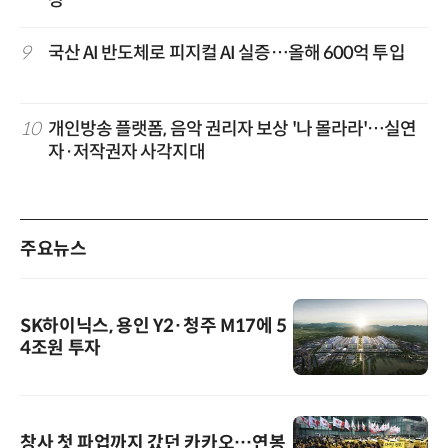
장”
9
국산 AI 반도체로 피지컬 AI 실증…올해 600억 투입
10
개인방송 플랫폼, 음악 권리자 보상 '나 몰라라'…실연
자·저작권자 사각지대
주요뉴스
SK하이닉스, 용인 Y2·청주 M17에 5
4조원 투자
창사 첫 파업까지 갔던 카카오…연봉