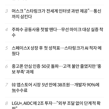
3
머스크 “스타링크가 전세계 인터넷 과반 제공”…통신
까지 삼킨다
4
주파수 공동사용 첫발 뗀다…무선 마이크 대상 실증 착
수
5
스페이스X 상장 후 첫 성적표…스타링크가 AI 적자 메
웠다
6
중고폰 안심 인증 50곳 돌파…고객 불안 줄였지만 '홍
보 부족' 과제
7
韓 앱스토어 시장 5년 만에 38조원…개발자 90%에
無수수료
8
LGU+, AIDC에 2조 투자…“외부 조달 없이 단계적 확