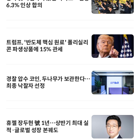
6.3% 인상 합의
트럼프, '반도체 핵심 원료' 폴리실리
콘 파생상품에 15% 관세
경찰 압수 코인, 두나무가 보관한다…
최종 낙찰자 선정
휴젤 장두현 號 1년…상반기 최대 실
적·글로벌 성장 본궤도