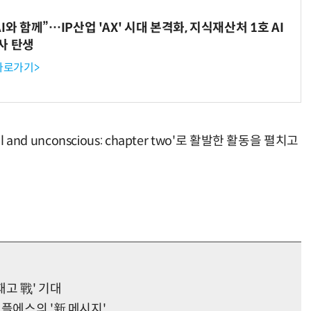
와 함께”…IP산업 'AX' 시대 본격화, 지식재산처 1호 AI
사 탄생
 바로가기>
ul and unconscious: chapter two'로 활발한 활동을 펼치고
배재고 戰' 기대
플에스의 '新 메시지'