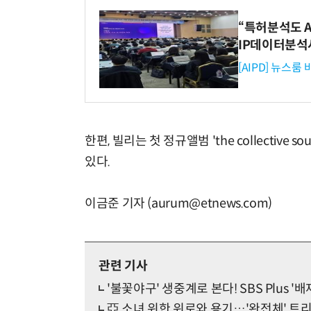
“특허분석도 AI
IP데이터분석
[AIPD] 뉴스룸
한편, 빌리는 첫 정규앨범 'the collective so
있다.
이금준 기자 (aurum@etnews.com)
관련 기사
'불꽃야구' 생중계로 본다! SBS Plus '
亞 소녀 위한 위로와 용기…'완전체' 트리