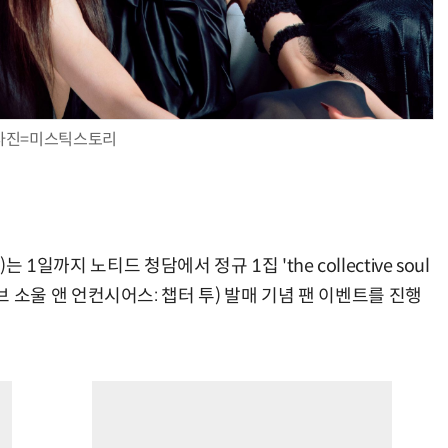
사진=미스틱스토리
는 1일까지 노티드 청담에서 정규 1집 'the collective soul
더 콜렉티브 소울 앤 언컨시어스: 챕터 투) 발매 기념 팬 이벤트를 진행