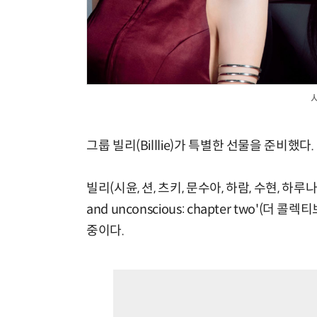
그룹 빌리(Billlie)가 특별한 선물을 준비했다.
빌리(시윤, 션, 츠키, 문수아, 하람, 수현, 하루나)
and unconscious: chapter two'(
중이다.