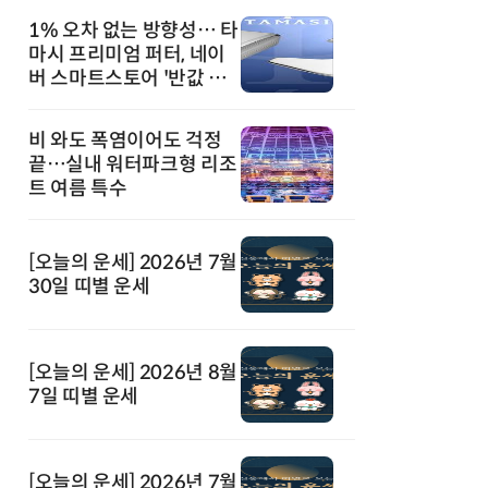
1% 오차 없는 방향성… 타
마시 프리미엄 퍼터, 네이
버 스마트스토어 '반값 할
인' 돌풍
비 와도 폭염이어도 걱정
끝…실내 워터파크형 리조
트 여름 특수
[오늘의 운세] 2026년 7월
30일 띠별 운세
[오늘의 운세] 2026년 8월
7일 띠별 운세
[오늘의 운세] 2026년 7월