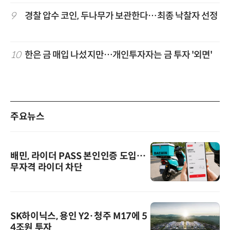
9
경찰 압수 코인, 두나무가 보관한다…최종 낙찰자 선정
10
한은 금 매입 나섰지만…개인투자자는 금 투자 '외면'
주요뉴스
배민, 라이더 PASS 본인인증 도입…
무자격 라이더 차단
SK하이닉스, 용인 Y2·청주 M17에 5
4조원 투자