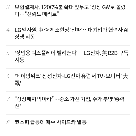
3
보험설계사, 1200%룰 확대 앞두고 '상장 GA'로 쏠렸
다…“신뢰도 메리트”
4
LG 엑사원, 中企 제조현장 '전파'…대기업과 협력사 AI
상생 시동
5
'상업용 디스플레이 빌려쓴다' …LG전자, 美 B2B 구독
시동
6
'게이밍위크' 삼성전자-LG전자 유럽서 TV·모니터 '大
戰'
7
“상장폐지 막아라”…중소 가전 기업, 주가 부양 '총력
전'
8
코스피 급등에 매수 사이드카 발동