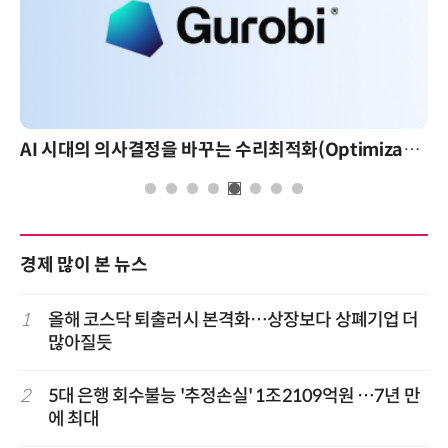
AI 시대의 의사결정을 바꾸는 수리최적화(Optimization): 실제 산업 적용 사례와 활용 전략
경제 많이 본 뉴스
1
올해 코스닥 퇴출러시 본격화…상장보다 상폐기업 더
많아질듯
2
5대 은행 회수불능 '추정손실' 1조2109억원 …7년 만
에 최대