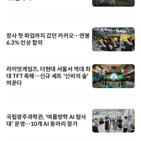
창사 첫 파업까지 갔던 카카오…연봉
6.3% 인상 합의
라이엇게임즈, 더현대 서울서 역대 최
대 TFT 축제…신규 세트 '신비의 숲'
띄운다
국립광주과학관, '여름방학 AI 탐사
대' 운영…10개 AI 동아리 참가