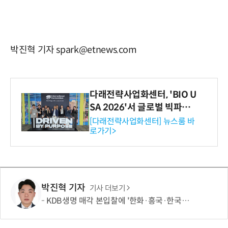
박진혁 기자 spark@etnews.com
다래전략사업화센터, 'BIO U
SA 2026'서 글로벌 빅파마
와의 비즈니스 미팅 지원…K
[다래전략사업화센터] 뉴스룸 바
로가기>
-바이오 해외 진출 교두보 확
보
박진혁 기자
기사 더보기
KDB생명 매각 본입찰에 '한화·흥국·한국금융' 참여