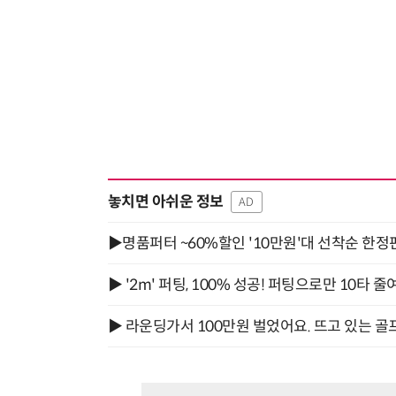
놓치면 아쉬운 정보
AD
▶명품퍼터 ~60%할인 '10만원'대 선착순 한정
▶ '2m' 퍼팅, 100% 성공! 퍼팅으로만 10타 줄
▶ 라운딩가서 100만원 벌었어요. 뜨고 있는 골