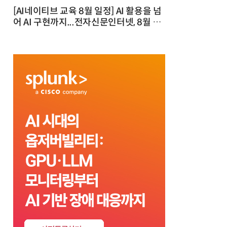
[AI네이티브 교육 8월 일정] AI 활용을 넘
어 AI 구현까지...전자신문인터넷, 8월 실
전 교육·워크숍 개최 발행일 : 2026-07-
23 10:46