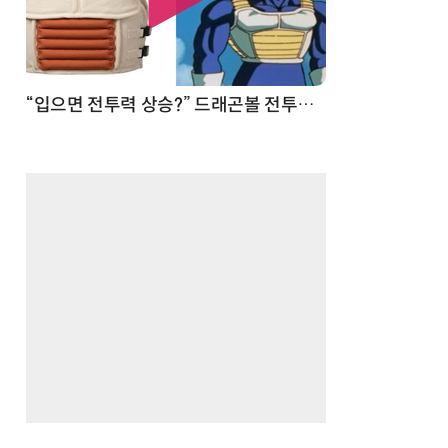
 순간
“입으면 전투력 상승?” 드래곤볼 전투복 닮은 중량조끼