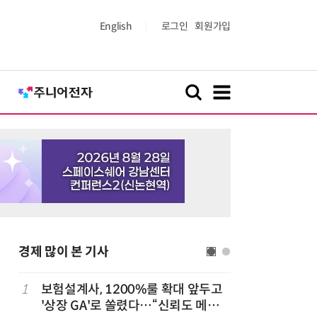
English
로그인
회원가입
경제 많이 본 기사
1
보험설계사, 1200%룰 확대 앞두고
6
6월 경상
돌
'상장 GA'로 쏠렸다…“신뢰도 메리
대'…월 