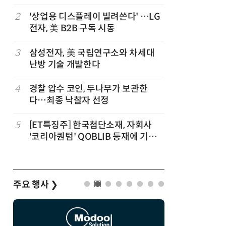
트”
파
2
'상업용 디스플레이 빌려쓴다' …LG
7
세제개편
전자, 美 B2B 구독 시동
영…“생태
3
삼성전자, 美 국립연구소와 차세대
8
대출 못 
난방 기술 개발한다
서민 신
4
경찰 압수 코인, 두나무가 보관한
9
KB차차차
다…최종 낙찰자 선정
매량 1위
세
5
[ET특징주] 한국첨단소재, 자회사
10
[人사이트
'코리아퀀텀' QOBLIB 등재에 기대
청 수탁은
감… 주가 上
준 만들겠
주요 행사
❯