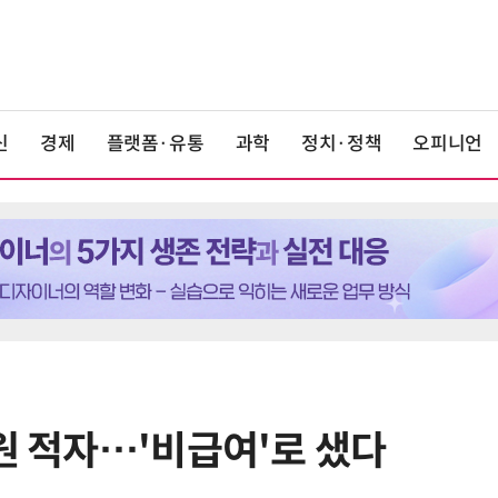
신
경제
플랫폼·유통
과학
정치·정책
오피니언
원 적자…'비급여'로 샜다
6
6월 경상수지 497억달러 '역대 최
대'…월 상품수출 첫 1000억달러 