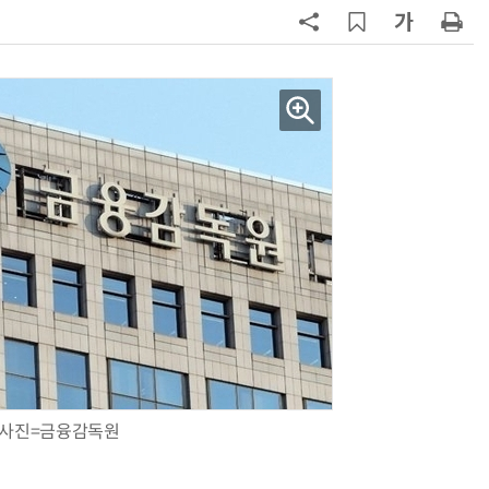
파
7
세제개편안에 벤처·중소기업계 환
영…“생태계 성장 기반 확충”
8
대출 못 받아 신용 못 쌓는 악순환…
서민 신용평가 사각지대 메운다
9
KB차차차 “포르쉐 브랜드 중고차 판
매량 1위는 '포르쉐 카이엔'”
10
[人사이트] 조성일 KDAC 대표 “국
청 수탁은 시작…공공 가상자산 표
준 만들겠다”
사진=금융감독원