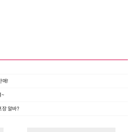
“계속 쫓아왔다”…도망치던 우크라 민간인 공격한 러 자폭 드론
진정한 우정?…친구 구하려다 둘 다 의자 틈에 목이 낀
판매!
여~
프장 알바?