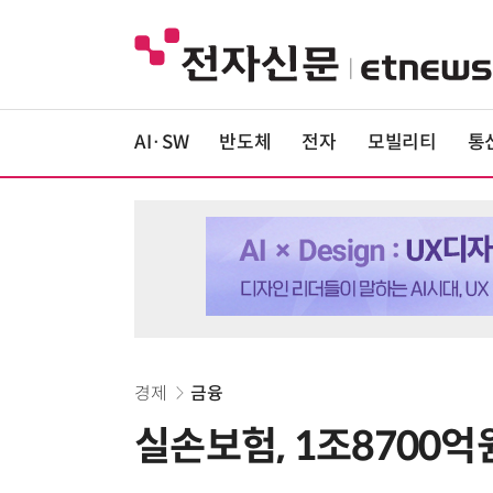
AI·SW
반도체
전자
모빌리티
통
경제
금융
실손보험, 1조8700억