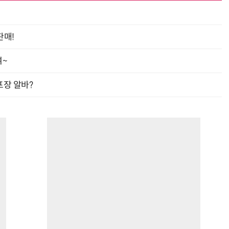
판매!
여~
프장 알바?