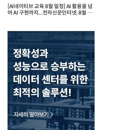
[AI네이티브 교육 8월 일정] AI 활용을 넘
어 AI 구현까지...전자신문인터넷, 8월 실
전 교육·워크숍 개최 발행일 : 2026-07-
23 10:46