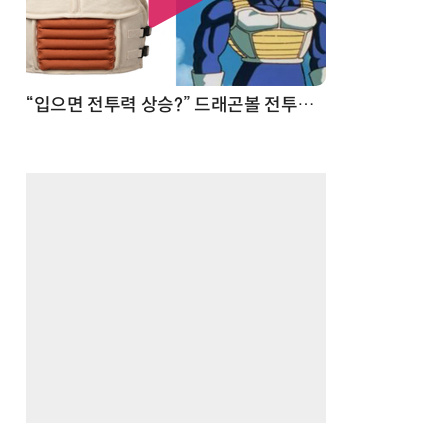
 순간
“입으면 전투력 상승?” 드래곤볼 전투복 닮은 중량조끼