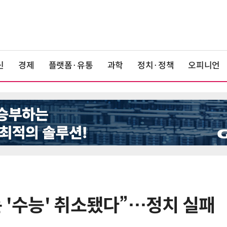
신
경제
플랫폼·유통
과학
정치·정책
오피니언
 '수능' 취소됐다”…정치 실패
6
19세 공주도 입대…덴마크, 국방력
강화 속 군 복무 시작