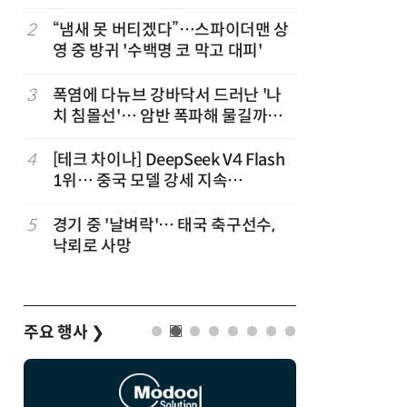
2
“냄새 못 버티겠다”…스파이더맨 상
7
“韓, 향
영 중 방귀 '수백명 코 막고 대피'
엔비디아,
3
폭염에 다뉴브 강바닥서 드러난 '나
8
日서 벤틀
치 침몰선'… 암반 폭파해 물길까지
인 인플루
바꾼다
후 도망가
4
[테크 차이나] DeepSeek V4 Flash
9
진정한 우
1위… 중국 모델 강세 지속
의자 틈에
(OpenRouter 주간 AI 모델 사용량
순위)
5
경기 중 '날벼락'… 태국 축구선수,
10
“설마, 
낙뢰로 사망
까”…월
주요 행사
❯