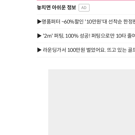
놓치면 아쉬운 정보
AD
▶명품퍼터 ~60%할인 '10만원'대 선착순 한정
▶ '2m' 퍼팅, 100% 성공! 퍼팅으로만 10타 줄
▶ 라운딩가서 100만원 벌었어요. 뜨고 있는 골