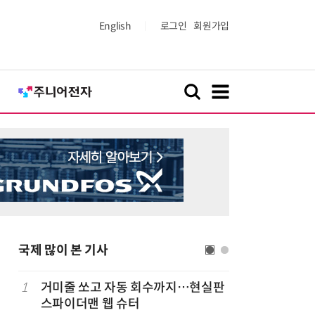
English
로그인
회원가입
국제 많이 본 기사
1
거미줄 쏘고 자동 회수까지…현실판
6
19세 공
스파이더맨 웹 슈터
강화 속 