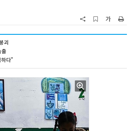
7
“韓, 향후 5년 메모리 최강국 유지…
엔비디아, HBM 독주 흔들”
8
日서 벤틀리 몰다 사고낸 유명 한국
인 인플루언서 체포… 7대 연쇄추돌
 붕괴
후 도망가
속출
9
진정한 우정?…친구 구하려다 둘 다
의자 틈에 목이 낀 순간
험하다”
10
“설마, 삼전닉스가 하루새 반토막날
까”…월가에 판돈 몰린다는데