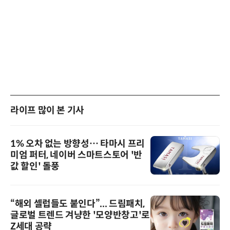
라이프 많이 본 기사
1% 오차 없는 방향성… 타마시 프리
미엄 퍼터, 네이버 스마트스토어 '반
값 할인' 돌풍
“해외 셀럽들도 붙인다”... 드림패치,
글로벌 트렌드 겨냥한 '모양반창고'로
Z세대 공략