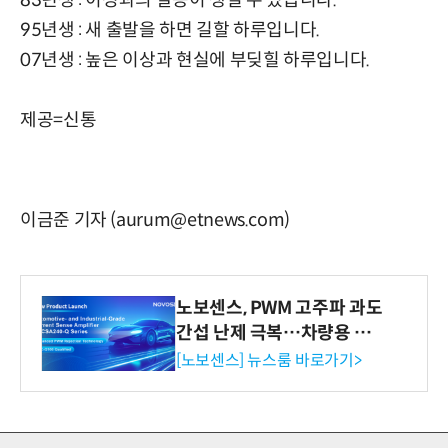
95년생 : 새 출발을 하면 길할 하루입니다.
07년생 : 높은 이상과 현실에 부딪힐 하루입니다.
제공=신통
이금준 기자 (aurum@etnews.com)
노보센스, PWM 고주파 과도
간섭 난제 극복…차량용 전
류 감지 증폭기
[노보센스] 뉴스룸 바로가기>