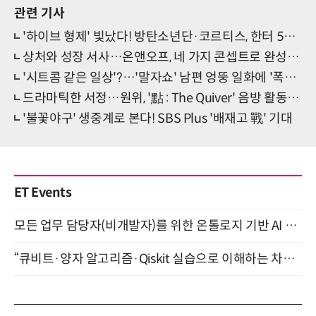
관련 기사
'하이브 형제' 빛났다! 방탄소년단·코르티스, 한터 5월 차트 주인공
상처와 성장 서사…온앤오프, 네 가지 콘셉트로 완성한 '청춘 자화상'
'시트콤 같은 일상'?…'말자쇼' 남편 엉뚱 일화에 '폭소 만발'
드라마틱한 서정…원위, '點 : The Quiver' 음방 활동 '성황리 마무리'
'불꽃야구' 생중계로 본다! SBS Plus '배재고 戰' 기대
ET Events
모든 업무 담당자(비개발자)를 위한 온톨로지 기반 AI 지식체계 설계 1-day 워크숍 8월 20일 개최
“큐비트·양자 알고리즘·Qiskit 실습으로 이해하는 차세대 컴퓨팅” (8/28)