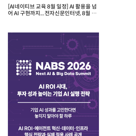
[AI네이티브 교육 8월 일정] AI 활용을 넘
어 AI 구현까지...전자신문인터넷, 8월 실
전 교육·워크숍 개최 발행일 : 2026-07-
23 10:46