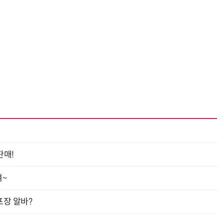
판매!
여~
프장 알바?