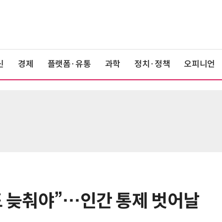
신
경제
플랫폼·유통
과학
정치·정책
오피니언
속도 늦춰야”…인간 통제 벗어날
6
“韓, 향후 5년 메모리 최강국 유지…
엔비디아, HBM 독주 흔들”