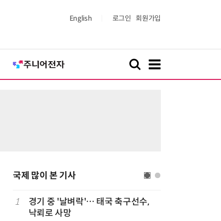
English
로그인
회원가입
국제 많이 본 기사
1
경기 중 '날벼락'… 태국 축구선수,
6
“韓, 향
낙뢰로 사망
엔비디아,