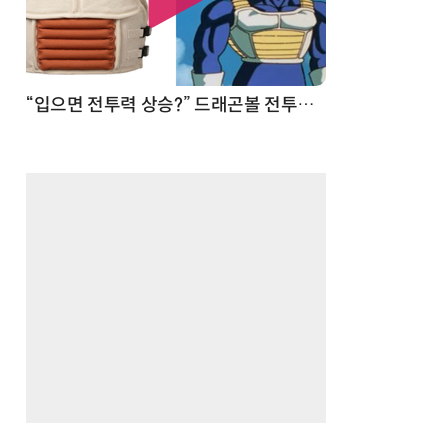
 순간
“입으면 전투력 상승?” 드래곤볼 전투복 닮은 중량조끼