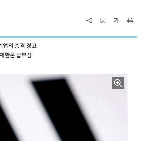
7
日서 벤틀리 몰다 사고낸 유명 한국
인 인플루언서 체포… 7대 연쇄추돌
후 도망가
8
진정한 우정?…친구 구하려다 둘 다
의자 틈에 목이 낀 순간
 기업의 충격 경고
발 제한론 급부상
9
“미국에서 아기 낳아도 시민권 안준
다”… 트럼프, 원정출산 정조준
10
70년 만에 돌아온 시베리아호랑
이…카자흐스탄 야생에 풀렸다