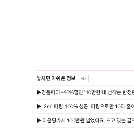
놓치면 아쉬운 정보
AD
▶명품퍼터 ~60%할인 '10만원'대 선착순 한정
▶ '2m' 퍼팅, 100% 성공! 퍼팅으로만 10타 줄
▶ 라운딩가서 100만원 벌었어요. 뜨고 있는 골