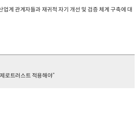
산업계 관계자들과 재귀적 자기 개선 및 검증 체계 구축에 대
“계속 쫓아왔다”…도망치던 우크라 민간인 공격한 러 자폭 드론
진정한 우정?…친구 구하려다 둘 다 의자 틈에 목이 낀
…“제로트러스트 적용해야”