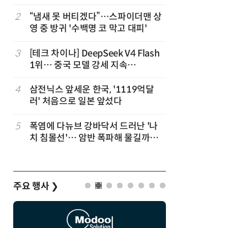
2
“냄새 못 버티겠다”…스파이더맨 상
7
日서 벤틀
영 중 방귀 '수백명 코 막고 대피'
인 인플루
후 도망가
3
[테크 차이나] DeepSeek V4 Flash
8
진정한 우
1위… 중국 모델 강세 지속
의자 틈에
(OpenRouter 주간 AI 모델 사용량
순위)
4
삼전닉스 앞세운 한국, '1119억달
9
“미국에서
러' 처음으로 일본 앞섰다
다”… 트
5
폭염에 다뉴브 강바닥서 드러난 '나
10
70년 만
치 침몰선'… 암반 폭파해 물길까지
이…카자
바꾼다
주요 행사
❯