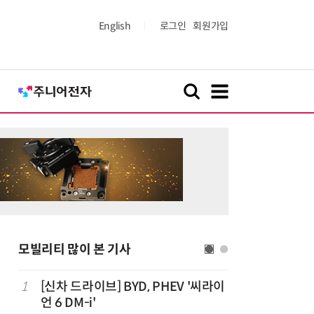
English
로그인
회원가입
모빌리티 많이 본 기사
1
[신차 드라이브] BYD, PHEV '씨라이
6
[정구민의
언 6 DM-i'
열어가는