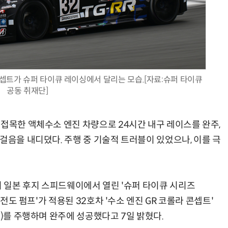
현업에서 바로 쓰는 "하네스 엔지니어링" 실습 교육
모든 업무 담당자(비개발자)를 위한 온톨로지 기반 AI 지식체계 설계 1-day 워크숍
셉트가 슈퍼 타이큐 레이싱에서 달리는 모습.[자료:슈퍼 타이큐
공동 취재단]
 접목한 액체수소 엔진 차량으로 24시간 내구 레이스를 완주,
걸음을 내디뎠다. 주행 중 기술적 트러블이 있었으나, 이를 극
지 일본 후지 스피드웨이에서 열린 '슈퍼 타이큐 시리즈
초전도 펌프'가 적용된 32호차 '수소 엔진 GR 코롤라 콘셉트'
랩)를 주행하며 완주에 성공했다고 7일 밝혔다.