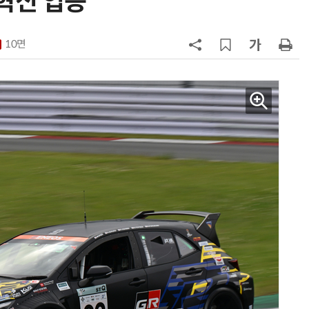
혁신 입증
기회
7
[클릭! 이차] 애스턴마틴 '헤리티지
에디션'
10면
8
테슬라, 6개월 연속 수입차 1위 질주
9
[카&테크] 현대모비스 BSA, 전동화
성능·안전성 'UP'
10
한국자동차공학회, '2026 대학생 자
작자동차대회 포뮬러 부문' 개최