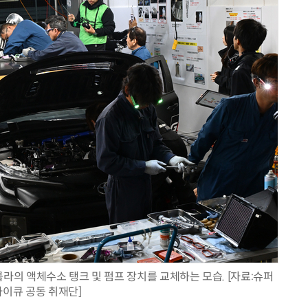
롤라의 액체수소 탱크 및 펌프 장치를 교체하는 모습. [자료:슈퍼
타이큐 공동 취재단]