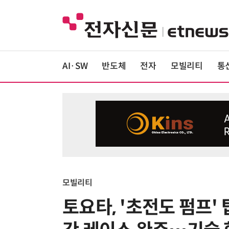
AI·SW
반도체
전자
모빌리티
통
모빌리티
토요타, '초전도 펌프'