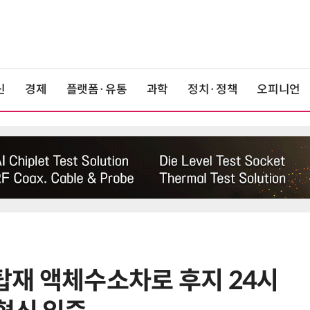
신
경제
플랫폼·유통
과학
정치·정책
오피니언
 탑재 액체수소차로 후지 24시
6
[정구민의 테크읽기] 휴머노이드가
열어가는 디스플레이 산업의 새로운