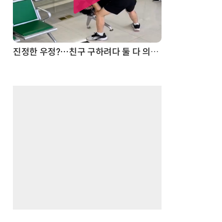
드론
진정한 우정?…친구 구하려다 둘 다 의자 틈에 목이 낀 순간