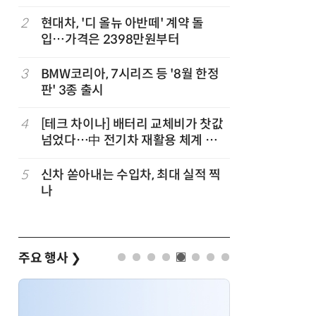
기회
2
현대차, '디 올뉴 아반떼' 계약 돌
7
[클릭! 
입…가격은 2398만원부터
에디션'
3
BMW코리아, 7시리즈 등 '8월 한정
8
테슬라, 
판' 3종 출시
4
[테크 차이나] 배터리 교체비가 찻값
9
[카&테크
넘었다…中 전기차 재활용 체계 시
성능·안전
험대
5
신차 쏟아내는 수입차, 최대 실적 찍
10
한국자동차
나
작자동차대
주요 행사
❯