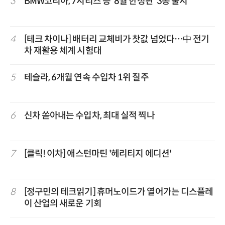
3
BMW코리아, 7시리즈 등 '8월 한정판' 3종 출시
4
[테크 차이나] 배터리 교체비가 찻값 넘었다…中 전기
차 재활용 체계 시험대
5
테슬라, 6개월 연속 수입차 1위 질주
6
신차 쏟아내는 수입차, 최대 실적 찍나
7
[클릭! 이차] 애스턴마틴 '헤리티지 에디션'
8
[정구민의 테크읽기] 휴머노이드가 열어가는 디스플레
이 산업의 새로운 기회