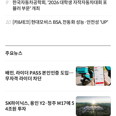
9
한국자동차공학회, '2026 대학생 자작자동차대회 포
뮬러 부문' 개최
10
[카&테크] 현대모비스 BSA, 전동화 성능·안전성 'UP'
주요뉴스
배민, 라이더 PASS 본인인증 도입…
무자격 라이더 차단
SK하이닉스, 용인 Y2·청주 M17에 5
4조원 투자