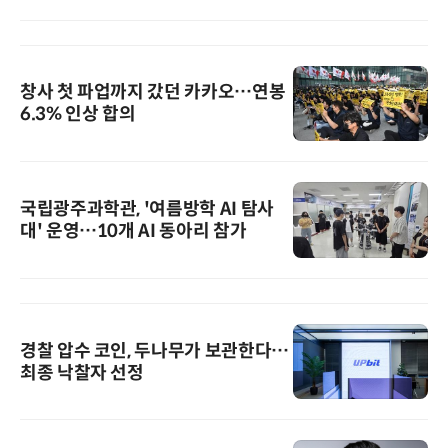
창사 첫 파업까지 갔던 카카오…연봉
6.3% 인상 합의
국립광주과학관, '여름방학 AI 탐사
대' 운영…10개 AI 동아리 참가
경찰 압수 코인, 두나무가 보관한다…
최종 낙찰자 선정