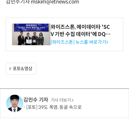
김민수기자 mskim@etnews.com
와이즈스톤, 에이데이타 'SC
V 기반 수집 데이터'에 DQ인
증 최고 등급 수여
[와이즈스톤] 뉴스룸 바로가기>
포토&영상
김민수 기자
기사 더보기
[포토] 39도 폭염, 동굴 속으로