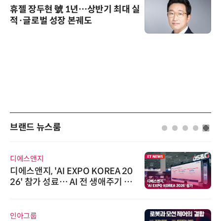
휴젤 장두현 號 1년…상반기 최대 실
적·글로벌 성장 본궤도
브랜드 뉴스룸
디에스앤지
디에스앤지, 'AI EXPO KOREA 20
26' 참가 성료… AI 전 생애주기 아
우르는 통합 솔루션 선봬
인아그룹