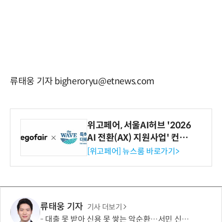
류태웅 기자 bigheroryu@etnews.com
위고페어, 서울AI허브 '2026
AI 전환(AX) 지원사업' 컨소
시엄 선정
[위고페어] 뉴스룸 바로가기>
류태웅 기자
기사 더보기
대출 못 받아 신용 못 쌓는 악순환…서민 신용평가 사각지대 메운다