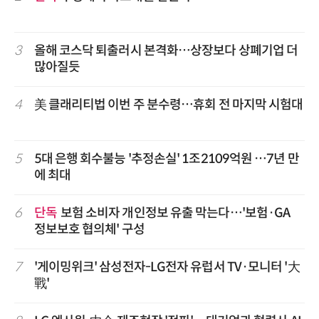
3
올해 코스닥 퇴출러시 본격화…상장보다 상폐기업 더
많아질듯
4
美 클래리티법 이번 주 분수령…휴회 전 마지막 시험대
5
5대 은행 회수불능 '추정손실' 1조2109억원 …7년 만
에 최대
6
단독
보험 소비자 개인정보 유출 막는다…'보험·GA
정보보호 협의체' 구성
7
'게이밍위크' 삼성전자-LG전자 유럽서 TV·모니터 '大
戰'