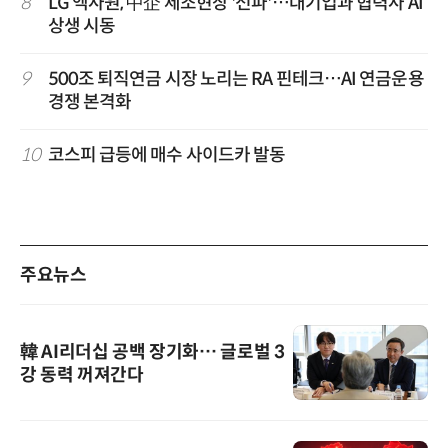
8
LG 엑사원, 中企 제조현장 '전파'…대기업과 협력사 AI
상생 시동
9
500조 퇴직연금 시장 노리는 RA 핀테크…AI 연금운용
경쟁 본격화
10
코스피 급등에 매수 사이드카 발동
주요뉴스
韓 AI리더십 공백 장기화… 글로벌 3
강 동력 꺼져간다