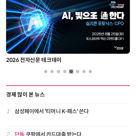
전자신문 테크데이
제8회 AI
경제 많이 본 뉴스
1
삼성페이에서 '티머니 K-패스' 쓴다
2
단독
쿠팡에서 카드대출 받는다