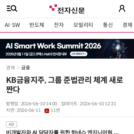
AI·SW
반도체
전자
모빌리티
통신
경제
경제
금융
KB금융지주, 그룹 준법관리 체계 새로
짠다
발행일 : 2026-06-10 14:00
업데이트 : 2026-06-10 12:31
지면 :
2026-06-11
11면
비개발자와 AI 담당자를 위한 하네스 엔지니어링 입문과정 (8/20 신논현역)