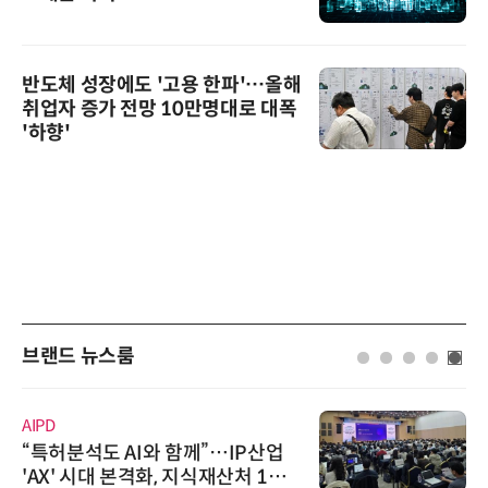
반도체 성장에도 '고용 한파'…올해
취업자 증가 전망 10만명대로 대폭
'하향'
브랜드 뉴스룸
슈퍼솔루
허분석도 AI와 함께”…IP산업
슈퍼솔루션
' 시대 본격화, 지식재산처 1호
oolin