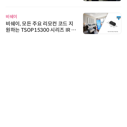
 IP데이터분석사 탄생
이
에이블스
이, 모든 주요 리모컨 코드 지
시놀로지
 TSOP15300 시리즈 IR 수
DP52
 출시
시큐어링
시큐어
흥원 A
정