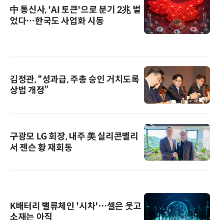
中 통신사, 'AI 토큰'으로 분기 2兆 벌
었다…한국도 사업화 시동
김정관, “성과급, 주총 승인 거치도록
상법 개정”
구광모 LG 회장, 내주 美 실리콘밸리
서 젠슨 황 재회동
K배터리 밸류체인 '시차'…셀은 웃고
소재는 아직