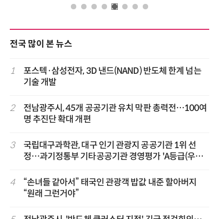
전국 많이 본 뉴스
1
포스텍·삼성전자, 3D 낸드(NAND) 반도체 한계 넘는
기술 개발
2
전남광주시, 45개 공공기관 유치 막판 총력전…100여
명 추진단 확대 개편
3
국립대구과학관, 대구 인기 관광지 공공기관 1위 선
정…과기정통부 기타공공기관 경영평가 'A등급(우수)'
겹경사
4
“손녀들 같아서” 태국인 관광객 밥값 내준 할아버지
“원래 그런거야”