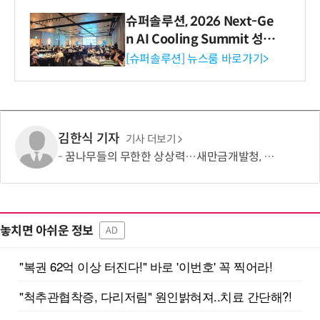
슈퍼솔루션, 2026 Next-Ge
n AI Cooling Summit 성황
리 성료
[슈퍼솔루션] 뉴스룸 바로가기>
김한식 기자
기사 더보기
꿈나무들의 무한한 상상력…새만금개발청, '2026 새만금 가족사랑 그림그리기 대회' 성료
놓치면 아쉬운 정보
AD