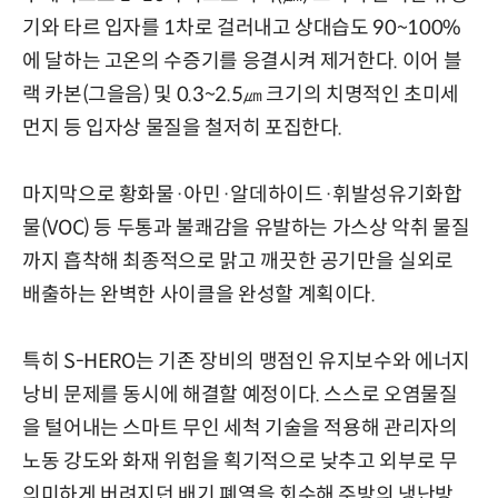
기와 타르 입자를 1차로 걸러내고 상대습도 90~100%
에 달하는 고온의 수증기를 응결시켜 제거한다. 이어 블
랙 카본(그을음) 및 0.3~2.5㎛ 크기의 치명적인 초미세
먼지 등 입자상 물질을 철저히 포집한다.
마지막으로 황화물·아민·알데하이드·휘발성유기화합
물(VOC) 등 두통과 불쾌감을 유발하는 가스상 악취 물질
까지 흡착해 최종적으로 맑고 깨끗한 공기만을 실외로
배출하는 완벽한 사이클을 완성할 계획이다.
특히 S-HERO는 기존 장비의 맹점인 유지보수와 에너지
낭비 문제를 동시에 해결할 예정이다. 스스로 오염물질
을 털어내는 스마트 무인 세척 기술을 적용해 관리자의
노동 강도와 화재 위험을 획기적으로 낮추고 외부로 무
의미하게 버려지던 배기 폐열을 회수해 주방의 냉난방