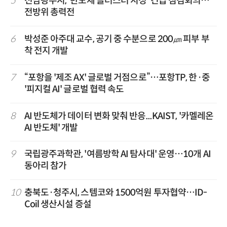
5
전남광주시, '반도체 클러스터 지정' 긴급 점검회의…
전방위 총력전
6
박성준 아주대 교수, 공기 중 수분으로 200㎛ 피부 부
착 전지 개발
7
“포항을 '제조 AX' 글로벌 거점으로”…포항TP, 한·중
'피지컬 AI' 글로벌 협력 속도
8
AI 반도체가 데이터 변화 맞춰 반응...KAIST, '카멜레온
AI 반도체' 개발
9
국립광주과학관, '여름방학 AI 탐사대' 운영…10개 AI
동아리 참가
10
충북도·청주시, 스템코와 1500억원 투자협약…ID-
Coil 생산시설 증설