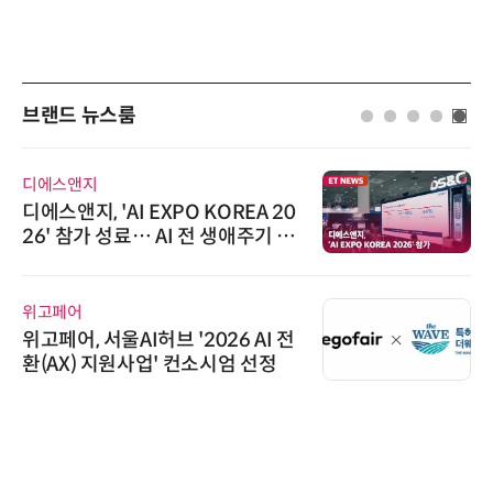
브랜드 뉴스룸
로옴세미컨덕터코리아
로옴, 발진 출력 4배 높인 2세대 테
라헤르츠파 발진 디바이스 개발
비쉐이
비쉐이, 모든 주요 리모컨 코드 지
원하는 TSOP15300 시리즈 IR 수
신기 출시
슈퍼솔루션
슈퍼솔루션, 2026 Next-Gen AI C
ooling Summit 성황리 성료