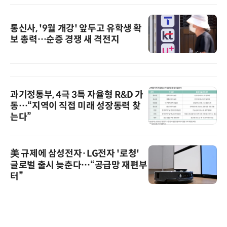
통신사, '9월 개강' 앞두고 유학생 확
보 총력…순증 경쟁 새 격전지
과기정통부, 4극 3특 자율형 R&D 가
동…“지역이 직접 미래 성장동력 찾
는다”
美 규제에 삼성전자·LG전자 '로청'
글로벌 출시 늦춘다…“공급망 재편부
터”