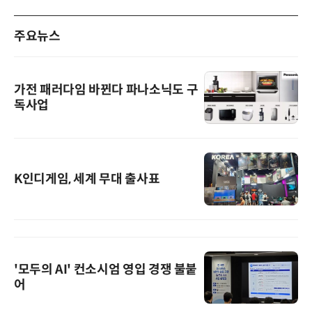
주요뉴스
가전 패러다임 바뀐다 파나소닉도 구
독사업
K인디게임, 세계 무대 출사표
'모두의 AI' 컨소시엄 영입 경쟁 불붙
어