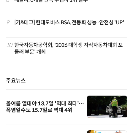
8
테슬라, 6개월 연속 수입차 1위 질주
9
[카&테크] 현대모비스 BSA, 전동화 성능·안전성 'UP'
10
한국자동차공학회, '2026 대학생 자작자동차대회 포
뮬러 부문' 개최
주요뉴스
올여름 열대야 13.7일 '역대 최다'…
폭염일수도 15.7일로 역대 4위