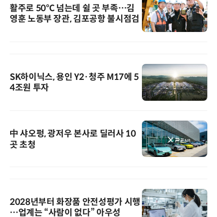
활주로 50℃ 넘는데 쉴 곳 부족…김
영훈 노동부 장관, 김포공항 불시점검
SK하이닉스, 용인 Y2·청주 M17에 5
4조원 투자
中 샤오펑, 광저우 본사로 딜러사 10
곳 초청
2028년부터 화장품 안전성평가 시행
…업계는 “사람이 없다” 아우성