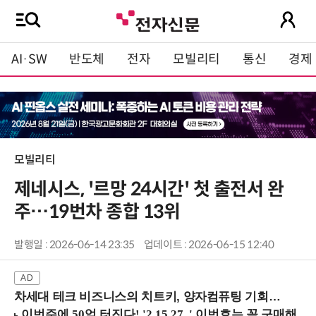
AI·SW
반도체
전자
모빌리티
통신
경제
모빌리티
제네시스, '르망 24시간' 첫 출전서 완
주…19번차 종합 13위
발행일 : 2026-06-14 23:35
업데이트 : 2026-06-15 12:40
차세대 테크 비즈니스의 치트키, 양자컴퓨팅 기회를 선점하라! (8/28 강남역)