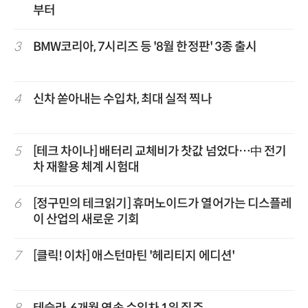
부터
3
BMW코리아, 7시리즈 등 '8월 한정판' 3종 출시
4
신차 쏟아내는 수입차, 최대 실적 찍나
5
[테크 차이나] 배터리 교체비가 찻값 넘었다…中 전기
차 재활용 체계 시험대
6
[정구민의 테크읽기] 휴머노이드가 열어가는 디스플레
이 산업의 새로운 기회
7
[클릭! 이차] 애스턴마틴 '헤리티지 에디션'