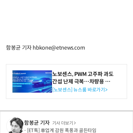
함봉균 기자 hbkone@etnews.com
노보센스, PWM 고주파 과도
간섭 난제 극복…차량용 전
류 감지 증폭기
[노보센스] 뉴스룸 바로가기>
함봉균 기자
기사 더보기
[ET톡] 車업계 감원 폭풍과 골든타임