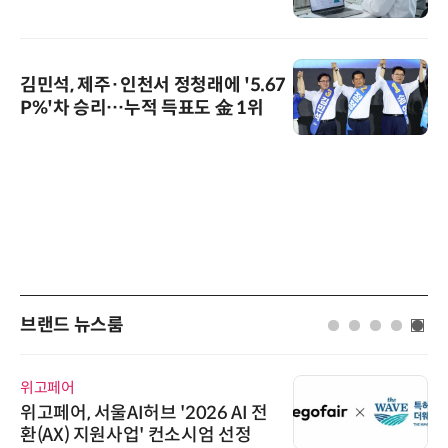
김민석, 제주·인천서 정청래에 '5.67
P%'차 승리…누적 득표도 金 1위
브랜드 뉴스룸
위고페어
위고페어, 서울AI허브 '2026 AI 전
환(AX) 지원사업' 컨소시엄 선정