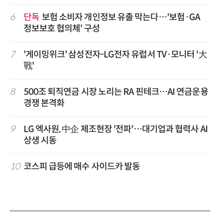
6
단독
보험 소비자 개인정보 유출 막는다…'보험·GA
정보보호 협의체' 구성
7
'게이밍위크' 삼성전자-LG전자 유럽서 TV·모니터 '大
戰'
8
500조 퇴직연금 시장 노리는 RA 핀테크…AI 연금운용
경쟁 본격화
9
LG 엑사원, 中企 제조현장 '전파'…대기업과 협력사 AI
상생 시동
10
코스피 급등에 매수 사이드카 발동