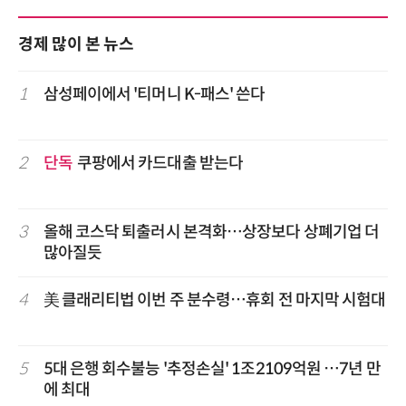
경제 많이 본 뉴스
1
삼성페이에서 '티머니 K-패스' 쓴다
2
단독
쿠팡에서 카드대출 받는다
3
올해 코스닥 퇴출러시 본격화…상장보다 상폐기업 더
많아질듯
4
美 클래리티법 이번 주 분수령…휴회 전 마지막 시험대
5
5대 은행 회수불능 '추정손실' 1조2109억원 …7년 만
에 최대