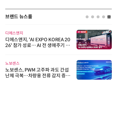
브랜드 뉴스룸
디에스앤지
디에스앤지, 'AI EXPO KOREA 20
26' 참가 성료… AI 전 생애주기 아
우르는 통합 솔루션 선봬
노보센스
노보센스, PWM 고주파 과도 간섭
난제 극복…차량용 전류 감지 증폭
기