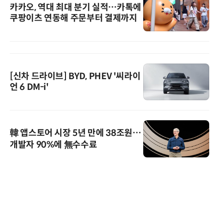
카카오, 역대 최대 분기 실적…카톡에
쿠팡이츠 연동해 주문부터 결제까지
[신차 드라이브] BYD, PHEV '씨라이
언 6 DM-i'
韓 앱스토어 시장 5년 만에 38조원…
개발자 90%에 無수수료