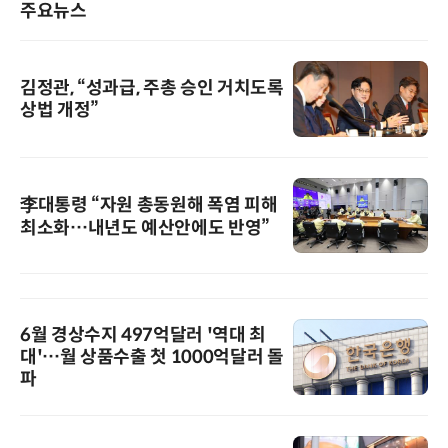
주요뉴스
김정관, “성과급, 주총 승인 거치도록
상법 개정”
李대통령 “자원 총동원해 폭염 피해
최소화…내년도 예산안에도 반영”
6월 경상수지 497억달러 '역대 최
대'…월 상품수출 첫 1000억달러 돌
파