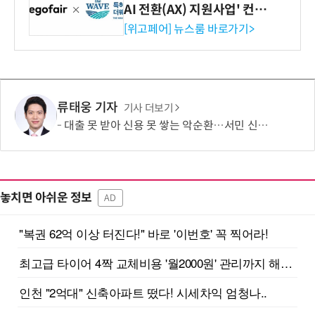
AI 전환(AX) 지원사업' 컨소
시엄 선정
[위고페어] 뉴스룸 바로가기>
류태웅 기자
기사 더보기
대출 못 받아 신용 못 쌓는 악순환…서민 신용평가 사각지대 메운다
놓치면 아쉬운 정보
AD