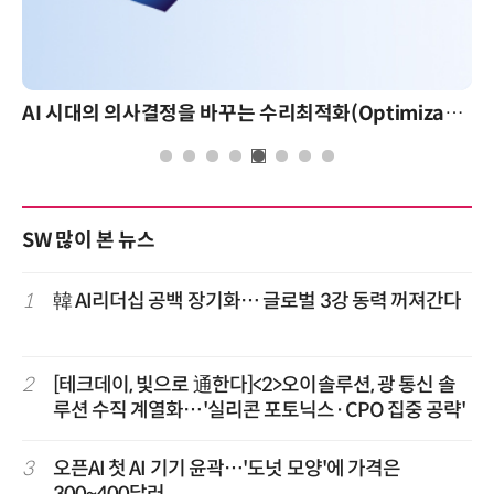
AI 시대의 의사결정을 바꾸는 수리최적화(Optimization): 실제 산업 적용 사례와 활용 전략
SW 많이 본 뉴스
1
韓 AI리더십 공백 장기화… 글로벌 3강 동력 꺼져간다
2
[테크데이, 빛으로 通한다]<2>오이솔루션, 광 통신 솔
루션 수직 계열화…'실리콘 포토닉스·CPO 집중 공략'
3
오픈AI 첫 AI 기기 윤곽…'도넛 모양'에 가격은
300~400달러