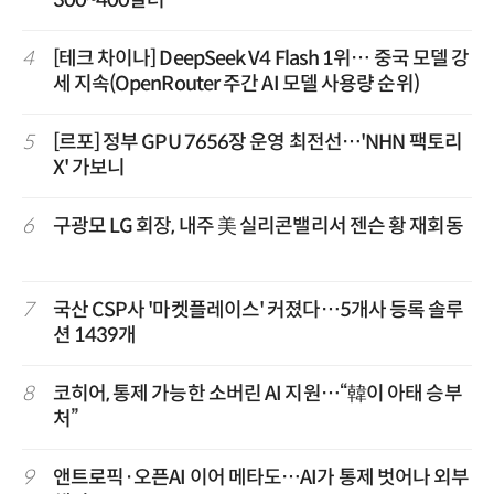
4
[테크 차이나] DeepSeek V4 Flash 1위… 중국 모델 강
세 지속(OpenRouter 주간 AI 모델 사용량 순위)
5
[르포] 정부 GPU 7656장 운영 최전선…'NHN 팩토리
X' 가보니
6
구광모 LG 회장, 내주 美 실리콘밸리서 젠슨 황 재회동
7
국산 CSP사 '마켓플레이스' 커졌다…5개사 등록 솔루
션 1439개
8
코히어, 통제 가능한 소버린 AI 지원…“韓이 아태 승부
처”
9
앤트로픽·오픈AI 이어 메타도…AI가 통제 벗어나 외부