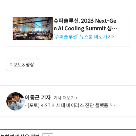
슈퍼솔루션, 2026 Next-Ge
n AI Cooling Summit 성황
리 성료
[슈퍼솔루션] 뉴스룸 바로가기>
포토&영상
이동근 기자
기사 더보기
[포토] KIST 차세대 바이러스 진단 플랫폼 '퓨전 어세이' 개발