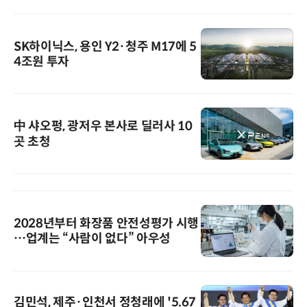
SK하이닉스, 용인 Y2·청주 M17에 5
4조원 투자
中 샤오펑, 광저우 본사로 딜러사 10
곳 초청
2028년부터 화장품 안전성평가 시행
…업계는 “사람이 없다” 아우성
김민석, 제주·인천서 정청래에 '5.67