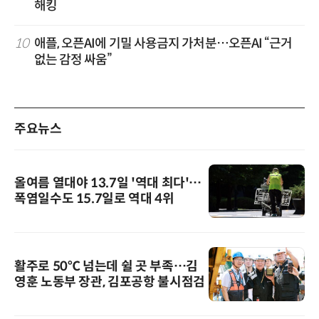
해킹
10
애플, 오픈AI에 기밀 사용금지 가처분…오픈AI “근거
없는 감정 싸움”
주요뉴스
올여름 열대야 13.7일 '역대 최다'…
폭염일수도 15.7일로 역대 4위
활주로 50℃ 넘는데 쉴 곳 부족…김
영훈 노동부 장관, 김포공항 불시점검