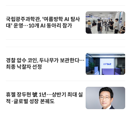
국립광주과학관, '여름방학 AI 탐사
대' 운영…10개 AI 동아리 참가
경찰 압수 코인, 두나무가 보관한다…
최종 낙찰자 선정
휴젤 장두현 號 1년…상반기 최대 실
적·글로벌 성장 본궤도