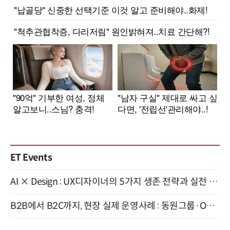
ET Events
AI × Design : UX디자이너의 5가지 생존 전략과 실전 대응 8월 28일 개최
B2B에서 B2C까지, 현장 실제 운영사례 : 동원그룹·OCI·다이닝브랜즈그룹·당근 (8/27)