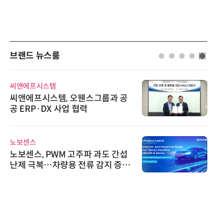
브랜드 뉴스룸
씨앤에프시스템
씨앤에프시스템, 오웬스그룹과 공
공 ERP·DX 사업 협력
노보센스
노보센스, PWM 고주파 과도 간섭
난제 극복…차량용 전류 감지 증폭
기