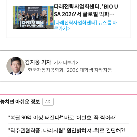
다래전략사업화센터, 'BIO U
SA 2026'서 글로벌 빅파마
와의 비즈니스 미팅 지원…K
[다래전략사업화센터] 뉴스룸 바
로가기>
-바이오 해외 진출 교두보 확
보
김지웅 기자
기사 더보기
한국자동차공학회, '2026 대학생 자작자동차대회 포뮬러 부문' 개최
놓치면 아쉬운 정보
AD