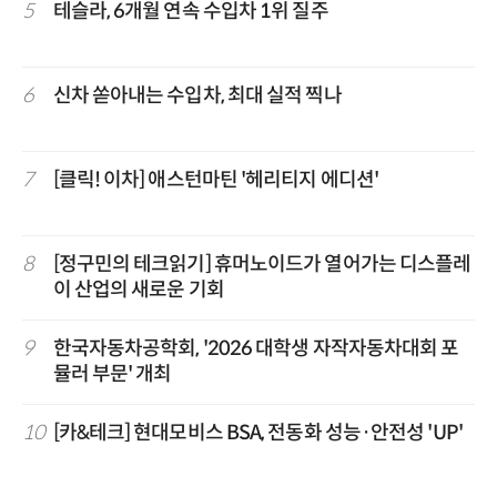
5
테슬라, 6개월 연속 수입차 1위 질주
6
신차 쏟아내는 수입차, 최대 실적 찍나
7
[클릭! 이차] 애스턴마틴 '헤리티지 에디션'
8
[정구민의 테크읽기] 휴머노이드가 열어가는 디스플레
이 산업의 새로운 기회
9
한국자동차공학회, '2026 대학생 자작자동차대회 포
뮬러 부문' 개최
10
[카&테크] 현대모비스 BSA, 전동화 성능·안전성 'UP'