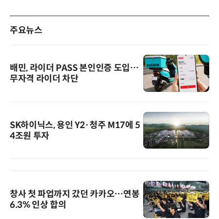
주요뉴스
배민, 라이더 PASS 본인인증 도입…
무자격 라이더 차단
SK하이닉스, 용인 Y2·청주 M17에 5
4조원 투자
창사 첫 파업까지 갔던 카카오…연봉
6.3% 인상 합의