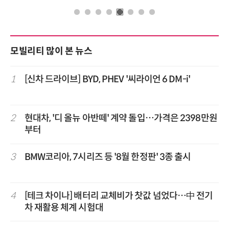
모빌리티 많이 본 뉴스
1
[신차 드라이브] BYD, PHEV '씨라이언 6 DM-i'
2
현대차, '디 올뉴 아반떼' 계약 돌입…가격은 2398만원
부터
3
BMW코리아, 7시리즈 등 '8월 한정판' 3종 출시
4
[테크 차이나] 배터리 교체비가 찻값 넘었다…中 전기
차 재활용 체계 시험대