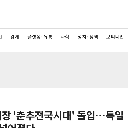
신
경제
플랫폼·유통
과학
정치·정책
오피니언
시장 '춘추전국시대' 돌입…독일
6
중국산 車 수입 1년 새 2배…獨 제
고 1위