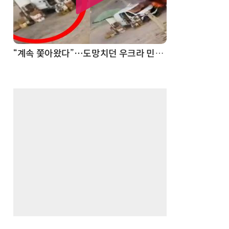
“계속 쫓아왔다”…도망치던 우크라 민간인 공격한 러 자폭 드론