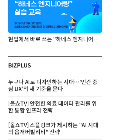
기반 정리·리서치·보고 자동화
현업에서 바로 쓰는 "하네스 엔지니어링" 실습 교육
BIZPLUS
누구나 AI로 디자인하는 시대…'인간 중
심 UX'의 새 기준을 묻다
[올쇼TV] 안전한 의료 데이터 관리를 위
한 통합 인프라 전략
[올쇼TV] 스플렁크가 제시하는 "AI 시대
의 옵저버빌리티" 전략