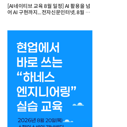
[AI네이티브 교육 8월 일정] AI 활용을 넘
어 AI 구현까지...전자신문인터넷, 8월 실
전 교육·워크숍 개최 발행일 : 2026-07-
23 10:46