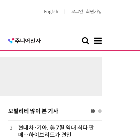
English
로그인
회원가입
모빌리티 많이 본 기사
치
1
현대차·기아, 美 7월 역대 최다 판
6
중국산 車
매…하이브리드가 견인
고 1위