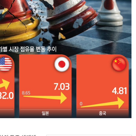
양자컴퓨팅 비즈니스·기술 입문 1-Day 워크샵 - 큐비트·양자 알고리듬·Qiskit 실습으로 이해하는 차세대
업무 자동화 위한 AI ‘세컨드 브레인’ 만들기 1-day 워크숍 - LLM Wiki 