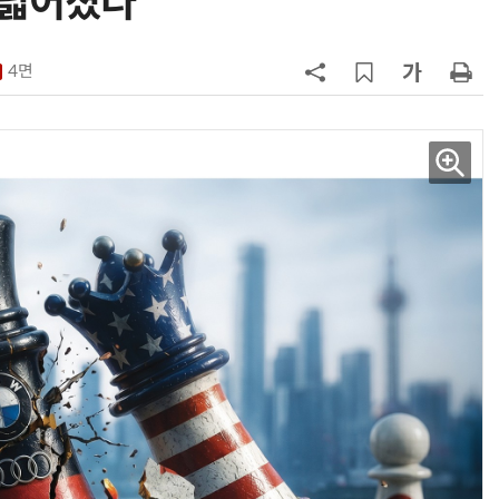
 넓어졌다
7
테슬라, 6개월 연속 수입차 1위 질주
4면
8
[테크 차이나] 배터리 교체비가 찻값
넘었다…中 전기차 재활용 체계 시
험대
9
제네시스-대한항공, 전기차 구매 시
1만마일 쏜다
10
대한항공, 美 아처와 '군용 AAM' 개
발…국산화 발판