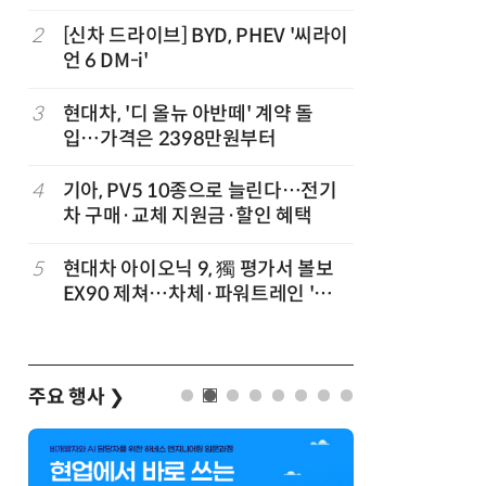
2
[신차 드라이브] BYD, PHEV '씨라이
7
테슬라, 
언 6 DM-i'
3
현대차, '디 올뉴 아반떼' 계약 돌
8
[테크 차
입…가격은 2398만원부터
넘었다…中
험대
4
기아, PV5 10종으로 늘린다…전기
9
제네시스-
차 구매·교체 지원금·할인 혜택
1만마일 
5
현대차 아이오닉 9, 獨 평가서 볼보
10
대한항공, 
EX90 제쳐…차체·파워트레인 '우
발…국산
위'
주요 행사
❯