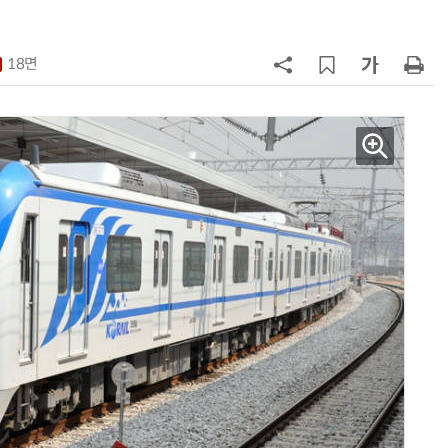
험대
7
테슬라, 6개월 연속 수입차 1위 질주
18면
8
중국산 車 수입 1년 새 2배…獨 제
고 1위
9
제네시스-대한항공, 전기차 구매 시
1만마일 쏜다
10
대한항공, 美 아처와 '군용 AAM' 개
발…국산화 발판