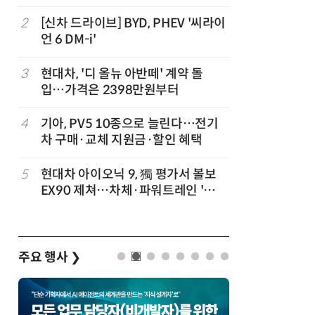
험대
2
[신차 드라이브] BYD, PHEV '씨라이
7
테슬라, 
언 6 DM-i'
치
3
현대차, '디 올뉴 아반떼' 계약 돌
8
중국산 車
입…가격은 2398만원부터
고 1위
4
기아, PV5 10종으로 늘린다…전기
9
제네시스-
차 구매·교체 지원금·할인 혜택
1만마일 
5
현대차 아이오닉 9, 獨 평가서 볼보
10
대한항공, 
EX90 제쳐…차체·파워트레인 '우
발…국산
위'
주요 행사
❯