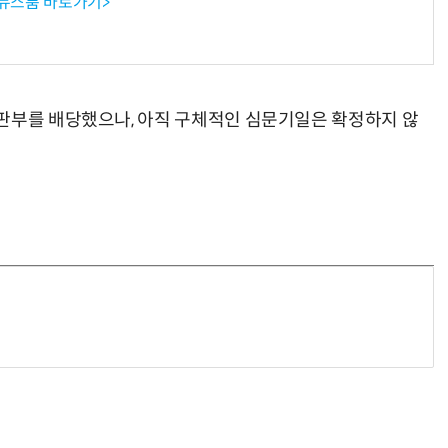
 뉴스룸 바로가기>
거미줄 쏘고 자동 회수까지…현실판 스파이더맨 웹 슈터
70년 만에 돌아온 시베리아호랑이…카자흐스탄 야생에 풀렸다
판부를 배당했으나, 아직 구체적인 심문기일은 확정하지 않