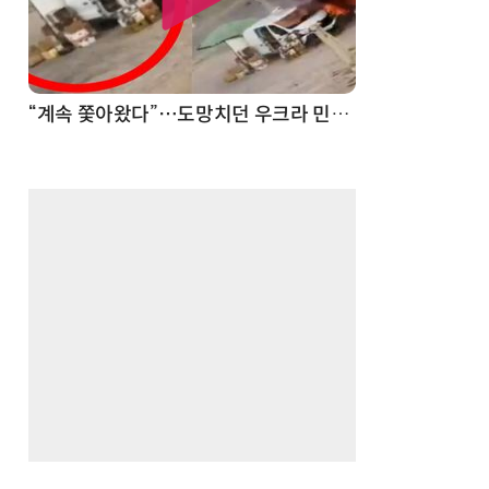
“계속 쫓아왔다”…도망치던 우크라 민간인 공격한 러 자폭 드론