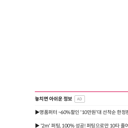
놓치면 아쉬운 정보
AD
▶명품퍼터 ~60%할인 '10만원'대 선착순 한정
▶ '2m' 퍼팅, 100% 성공! 퍼팅으로만 10타 줄