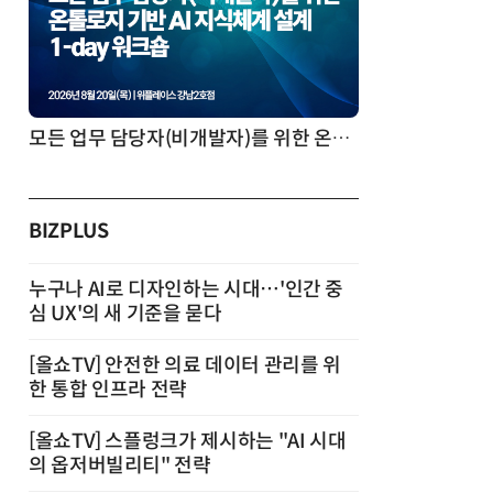
모든 업무 담당자(비개발자)를 위한 온톨로지 기반 AI 지식체계 설계 1-day 워크숍
BIZPLUS
누구나 AI로 디자인하는 시대…'인간 중
심 UX'의 새 기준을 묻다
[올쇼TV] 안전한 의료 데이터 관리를 위
한 통합 인프라 전략
[올쇼TV] 스플렁크가 제시하는 "AI 시대
의 옵저버빌리티" 전략