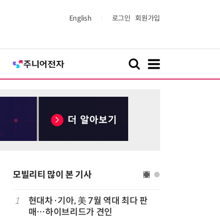
English
로그인
회원가입
모빌리티 많이 본 기사
1
현대차·기아, 美 7월 역대 최다 판
6
[테크 차
매…하이브리드가 견인
넘었다…中