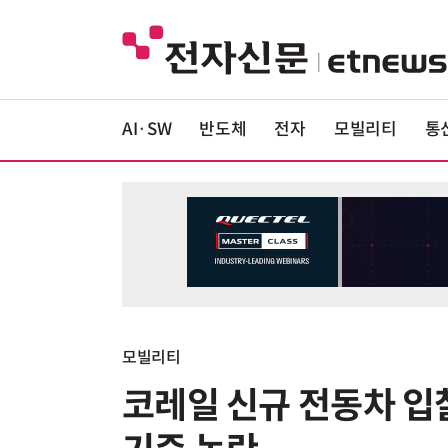
AI·SW
반도체
전자
모빌리티
통
모빌리티
코레일 신규 전동차 입