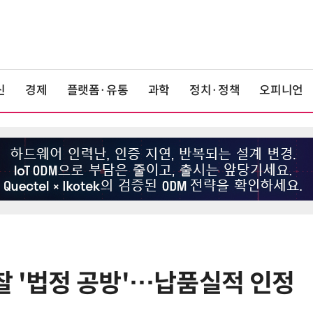
신
경제
플랫폼·유통
과학
정치·정책
오피니언
찰 '법정 공방'…납품실적 인정
6
[테크 차이나] 배터리 교체비가 찻값
넘었다…中 전기차 재활용 체계 시