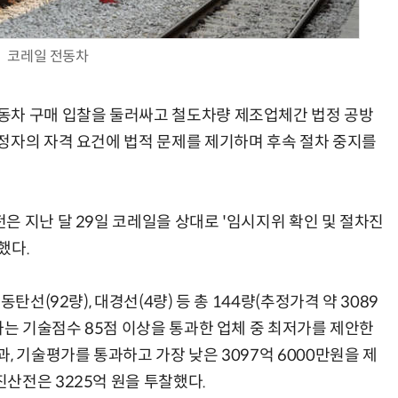
코레일 전동차
AI × Design : UX 디자이너의 5가지 생존 전략과 실전 대응
현업에서 바로 쓰는 "하네스 엔지니어링" 실습 교육
동차 구매 입찰을 둘러싸고 철도차량 제조업체간 법정 공방
정자의 자격 요건에 법적 문제를 제기하며 후속 절차 중지를
은 지난 달 29일 코레일을 상대로 '임시지위 확인 및 절차진
했다.
탄선(92량), 대경선(4량) 등 총 144량(추정가격 약 3089
가는 기술점수 85점 이상을 통과한 업체 중 최저가를 제안한
, 기술평가를 통과하고 가장 낮은 3097억 6000만원을 제
산전은 3225억 원을 투찰했다.