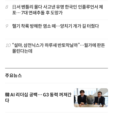
8
日서 벤틀리 몰다 사고낸 유명 한국인 인플루언서 체
포… 7대 연쇄추돌 후 도망가
9
헬기 착륙 방해한 염소 떼…양치기 개가 길 터줬다
10
“설마, 삼전닉스가 하루새 반토막날까”…월가에 판돈
몰린다는데
주요뉴스
韓 AI 리더십 공백… G3 동력 꺼져간
다