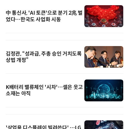
中 통신사, 'AI 토큰'으로 분기 2兆 벌
었다…한국도 사업화 시동
김정관, “성과급, 주총 승인 거치도록
상법 개정”
K배터리 밸류체인 '시차'…셀은 웃고
소재는 아직
'상업용 디스플레이 빌려쓴다' …LG