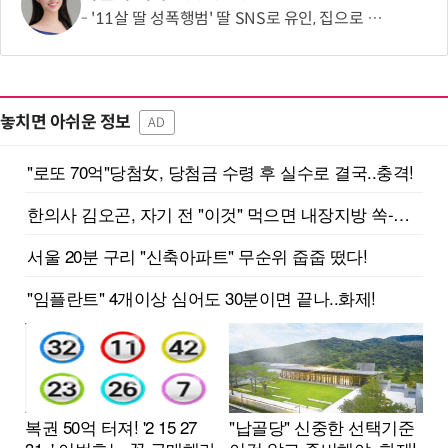
'11살 딸 성폭행범' 딸 SNS로 유인, 집으로 불러낸 아버지…결국 총 쐈다
놓치면 아쉬운 정보
AD