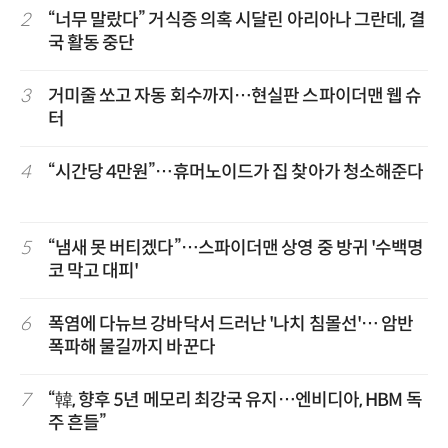
2
“너무 말랐다” 거식증 의혹 시달린 아리아나 그란데, 결
국 활동 중단
3
거미줄 쏘고 자동 회수까지…현실판 스파이더맨 웹 슈
터
4
“시간당 4만원”…휴머노이드가 집 찾아가 청소해준다
5
“냄새 못 버티겠다”…스파이더맨 상영 중 방귀 '수백명
코 막고 대피'
6
폭염에 다뉴브 강바닥서 드러난 '나치 침몰선'… 암반
폭파해 물길까지 바꾼다
7
“韓, 향후 5년 메모리 최강국 유지…엔비디아, HBM 독
주 흔들”