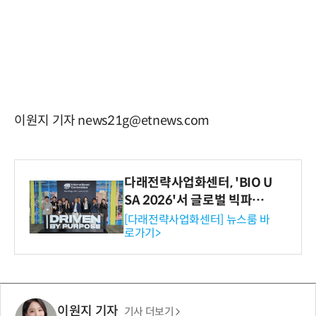
이원지 기자 news21g@etnews.com
다래전략사업화센터, 'BIO U
SA 2026'서 글로벌 빅파마
와의 비즈니스 미팅 지원…K
[다래전략사업화센터] 뉴스룸 바
로가기>
-바이오 해외 진출 교두보 확
보
이원지 기자
기사 더보기