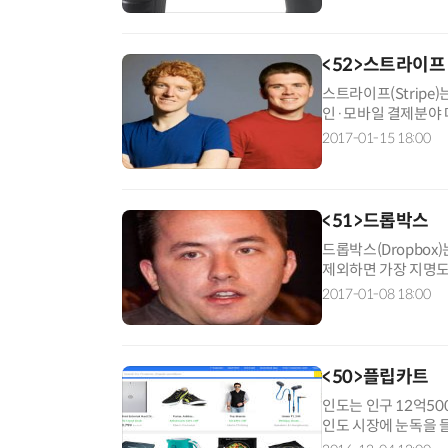
<52>스트라이프
스트라이프(Stripe
인·모바일 결제분야 
럴캐털리스트파트너스가
2017-01-15 18:00
<51>드롭박스
드롭박스(Dropbox
제외하면 가장 지명도
한 사용자환경(UI) 디자
2017-01-08 18:00
<50>플립카트
인도는 인구 12억50
인도 시장에 눈독을 
장이 커지고 있다. 현지.