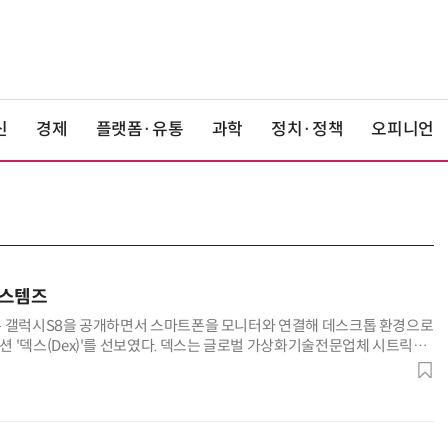
신
경제
플랫폼·유통
과학
정치·정책
오피니언
시스템즈
 갤럭시S8을 공개하면서 스마트폰을 모니터와 연결해 데스크톱 환경으로
 '덱스(Dex)'를 선보였다. 덱스는 글로벌 가상화기술전문업체 시트릭스
ms)...