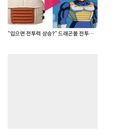
 순간
“입으면 전투력 상승?” 드래곤볼 전투복 닮은 중량조끼