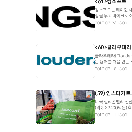
<61>킹소프트
킹소프트는 레이쥔 샤
장을 두고 마이크로소
와 비슷하다고 할 수 있다
2017-03-26 18:00
<60>클라우데라
클라우데라(Cloude
는 용어를 처음 만든
했던 전문가들이 모여 설
2017-03-18 18:00
(59) 인스타카
미국 실리콘밸리 신선식
(약 3조9400억원)
Y컴비네이터, 앤드리슨
2017-03-11 18:00