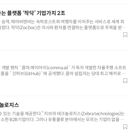
는 플랫폼 ‘작닥’ 기업가치 2조
 승객, 에어비앤비는 숙박호스트와 여행자를 이어주는 서비스로 세계 최
랐다. 작닥(ZocDoc)은 의사와 환자를 연결하는 플랫폼으로 주목을 받고
달러...
개발 벤처 `콤마.에이아이(comma.ai)`가 독자 개발한 자율주행 소프트
을 `깃허브(GitHub)`에 공개했다. 콤마 설립자는 당대 최고 해커로 꼽
조지...
크놀로지스
있는 기술을 제공한다.” 지브라 테크놀로지스(Zebra technologies)는
소한 B2B기업이다. 그러나 유통물류 분야에서는 모르는 기업이 없을 정
자랑...