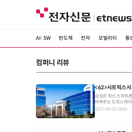
AI·SW
반도체
전자
모빌리티
통
컴퍼니 리뷰
<62>시트릭스
삼성은 최신 스마트폰
바꿔주는 도킹스테이션
시스템즈(Citrix Syste
2017-04-02 18:00