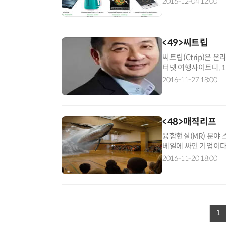
2016-12-04 12:00
<49>씨트립
씨트립(Ctrip)은 
터넷 여행사이트다. 1
사 가운데 가장 빠르게 
2016-11-27 18:00
<48>매직리프
융합현실(MR) 분야 
베일에 싸인 기업이다
르는 장면을 보고 있는.
2016-11-20 18:00
1