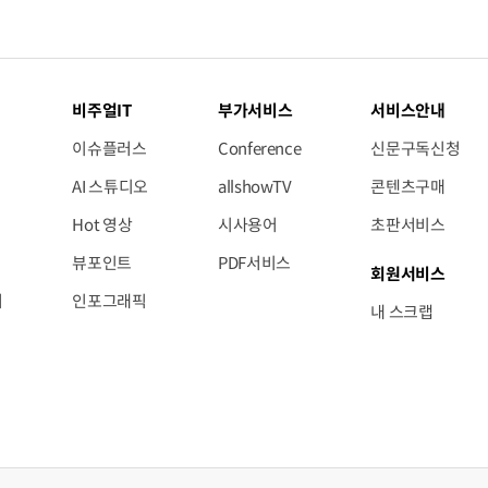
비주얼IT
부가서비스
서비스안내
이슈플러스
Conference
신문구독신청
AI 스튜디오
allshowTV
콘텐츠구매
Hot 영상
시사용어
초판서비스
뷰포인트
PDF서비스
회원서비스
저
인포그래픽
내 스크랩