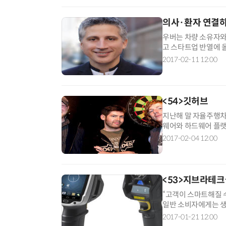
의사·환자 연결하
우버는 차량 소유자와
고 스타트업 반열에 올
있다. 기업가치가 18억
2017-02-11 12:00
<54>깃허브
지난해 말 자율주행차 
웨어와 하드웨어 플랫폼
히는 27세 컴퓨터천재 
2017-02-04 12:00
<53>지브라테
“고객이 스마트해질 수 
일반 소비자에게는 생
도로 탄탄한 기술력을 
2017-01-21 12:00