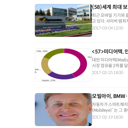
(58)세계 최대 
최근 모바일 기기와 
고 있다. 사이버 범
의 비즈니스 활동은 점점
2017-03-04 12:00
<57>미디어텍,
대만 미디어텍(Med
시장 점유율 2위를 
디자인하우스로 처음 설
2017-02-25 18:00
모빌아이, BMW
자동차가 스마트해지면
(Mobileye)`는
(Vision Technology
2017-02-19 18:00