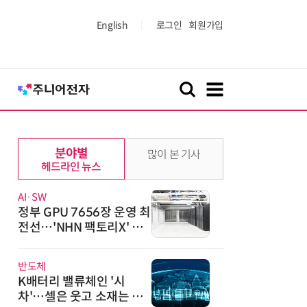
English
로그인
회원가입
분야별
많이 본 기사
헤드라인 뉴스
AI·SW
정부 GPU 7656장 운영 최
전선…'NHN 팩토리X' 가
보니
반도체
K배터리 밸류체인 '시
차'…셀은 웃고 소재는 아