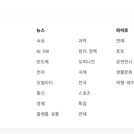
뉴스
라이프
속보
과학
연예
AI·SW
정치·정책
포토
반도체
오피니언
공연전시
전자
국제
생활문화
모빌리티
전국
여행·레
통신
스포츠
경제
특집
플랫폼·유통
연재