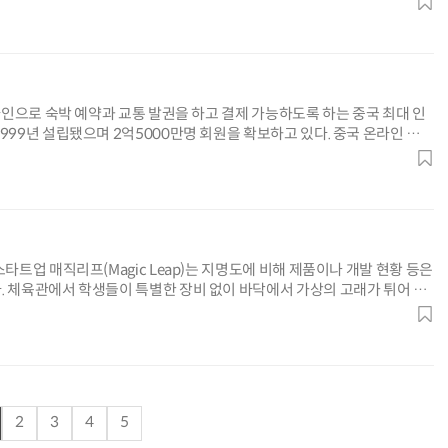
“계속 쫓아왔다”…도망치던 우크라 민간인 공격한 러 자폭 드론
진정한 우정?…친구 구하려다 둘 다 의자 틈에 목이 낀
온라인으로 숙박 예약과 교통 발권을 하고 결제 가능하도록 하는 중국 최대 인
999년 설립됐으며 2억5000만명 회원을 확보하고 있다. 중국 온라인 여행
성...
스타트업 매직리프(Magic Leap)는 지명도에 비해 제품이나 개발 현황 등은
. 체육관에서 학생들이 특별한 장비 없이 바닥에서 가상의 고래가 튀어 오
..
2
3
4
5