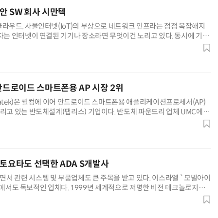
보안 SW 회사 시만텍
클라우드, 사물인터넷(IoT)의 부상으로 네트워크 인프라는 점점 복잡해지
죄자는 인터넷이 연결된 기기나 장소라면 무엇이건 노리고 있다. 동시에 기업
...
AI Native Enterprise를 지원하는 AI Ready Data 플랫폼 활용 전략
AI 시대의 옵저버빌리티: GPU·LLM 모니터링부터 AI 기반 장애 대응까지
 안드로이드 스마트폰용 AP 시장 2위
iatek)은 퀄컴에 이어 안드로이드 스마트폰용 애플리케이션프로세서(AP)
달리고 있는 반도체설계(팹리스) 기업이다. 반도체 파운드리 업체 UMC에서
립되...
·토요타도 선택한 ADA S개발사
서 관련 시스템 및 부품업체도 큰 주목을 받고 있다. 이스라엘 `모빌아이
 그 중에서도 독보적인 업체다. 1999년 세계적으로 저명한 비전 테크놀로지
) 과학자...