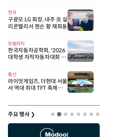
직
전자
구광모 LG 회장, 내주 美 실
리콘밸리서 젠슨 황 재회동
모빌리티
한국자동차공학회, '2026
대학생 자작자동차대회 포
뮬러 부문' 개최
통신
라이엇게임즈, 더현대 서울
서 역대 최대 TFT 축제…
신규 세트 '신비의 숲' 띄운
다
주요 행사
❯