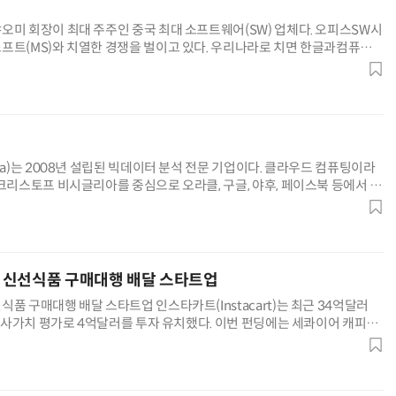
오미 회장이 최대 주주인 중국 최대 소프트웨어(SW) 업체다. 오피스SW시
프트(MS)와 치열한 경쟁을 벌이고 있다. 우리나라로 치면 한글과컴퓨터
. 1...
ra)는 2008년 설립된 빅데이터 분석 전문 기업이다. 클라우드 컴퓨팅이라
 크리스토프 비시글리아를 중심으로 오라클, 구글, 야후, 페이스북 등에서 일
...
트, 신선식품 구매대행 배달 스타트업
품 구매대행 배달 스타트업 인스타카트(Instacart)는 최근 34억달러
 회사가치 평가로 4억달러를 투자 유치했다. 이번 펀딩에는 세콰이어 캐피털,
호로...