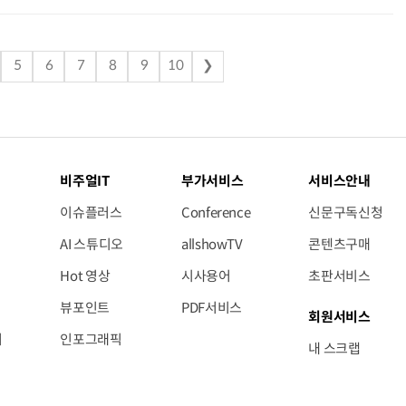
5
6
7
8
9
10
❯
비주얼IT
부가서비스
서비스안내
이슈플러스
Conference
신문구독신청
AI 스튜디오
allshowTV
콘텐츠구매
Hot 영상
시사용어
초판서비스
뷰포인트
PDF서비스
회원서비스
저
인포그래픽
내 스크랩