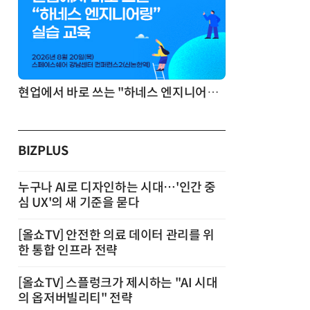
기반 정리·리서치·보고 자동화
현업에서 바로 쓰는 "하네스 엔지니어링" 실습 교육
BIZPLUS
누구나 AI로 디자인하는 시대…'인간 중
심 UX'의 새 기준을 묻다
[올쇼TV] 안전한 의료 데이터 관리를 위
한 통합 인프라 전략
[올쇼TV] 스플렁크가 제시하는 "AI 시대
의 옵저버빌리티" 전략