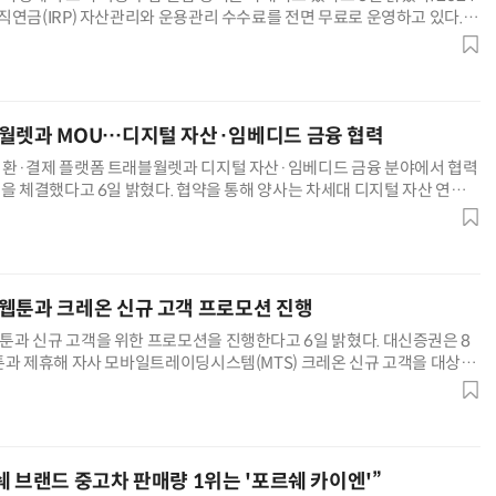
직연금(IRP) 자산관리와 운용관리 수수료를 전면 무료로 운영하고 있다. 채
 따라 수수료를 차등 부과하는 업계 관행과 달리 예외 없이 면제한다. 7월
라이트펀드의 선취 판매수수료를 없앴다. 라이트펀드는 모바일트레이딩시스
지에서 가입할 수 있으며 국내외 주식형·채권형·혼합형 등으로
월렛과 MOU…디지털 자산·임베디드 금융 협력
양자컴퓨팅 비즈니스·기술 입문 1-Day 워크샵 - 큐비트·양자 알고리듬·Qiskit 실습으로 이해하는 차세대
업무 자동화 위한 AI ‘세컨드 브레인’ 만들기 1-day 워크숍 - LLM Wiki 
환·결제 플랫폼 트래블월렛과 디지털 자산·임베디드 금융 분야에서 협력
)을 체결했다고 6일 밝혔다. 협약을 통해 양사는 차세대 디지털 자산 연구와
한 신사업에 나선다. 마케팅과 금융 콘텐츠 제공에서도 협력한다. 키움증
해 고객이 보유한 외화에 따라 맞춤형 금융상품 거래를 추진한다. 2030세
맞춰 소수점 투자, 적립식 금융 콘텐츠 등 맞춤형 서비스도
웹툰과 크레온 신규 고객 프로모션 진행
과 신규 고객을 위한 프로모션을 진행한다고 6일 밝혔다. 대신증권은 8
툰과 제휴해 자사 모바일트레이딩시스템(MTS) 크레온 신규 고객을 대상으
주식 투자지원금을 제공하는 행사를 진행한다. 먼저 신규 개인 고객이 네
리즈 애플리케이션의 쿠키오븐을 통해 크레온 계좌를 개설하면 네이버쿠
다. 지급된 쿠키는 네이버웹툰과 네이버시리즈에서 웹툰, 웹소설, 단행본 등
쉐 브랜드 중고차 판매량 1위는 '포르쉐 카이엔'”