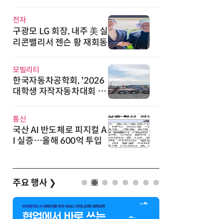
직
전자
구광모 LG 회장, 내주 美 실
리콘밸리서 젠슨 황 재회동
모빌리티
한국자동차공학회, '2026
대학생 자작자동차대회 포
뮬러 부문' 개최
통신
국산 AI 반도체로 피지컬 A
I 실증…올해 600억 투입
주요 행사
❯