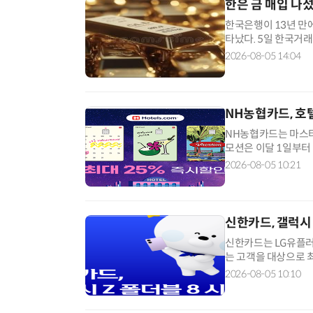
한은 금 매입 나
한국은행이 13년 만
타났다. 5일 한국거
이 매수액을 넘어선 
2026-08-05 14:04
로 매수액 3280억원
대로 떨어진 뒤 7920억
NH농협카드, 호
NH농협카드는 마스터
모션은 이달 1일부터
소를 예약한 뒤 전용
2026-08-05 10:21
즉시 할인(건당 최대 
있고 행사 기간 내 이
신한카드, 갤럭시 
신한카드는 LG유플러스
는 고객을 대상으로 최
U+ 스마트플랜 Plu
2026-08-05 10:10
'SKT T라이트 신
SOL을 통해 대상 카