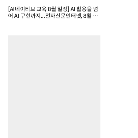
[AI네이티브 교육 8월 일정] AI 활용을 넘
어 AI 구현까지...전자신문인터넷, 8월 실
전 교육·워크숍 개최 발행일 : 2026-07-
23 10:46