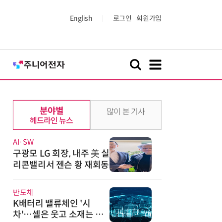
English
로그인
회원가입
분야별
많이 본 기사
헤드라인 뉴스
AI·SW
구광모 LG 회장, 내주 美 실
리콘밸리서 젠슨 황 재회동
반도체
K배터리 밸류체인 '시
차'…셀은 웃고 소재는 아