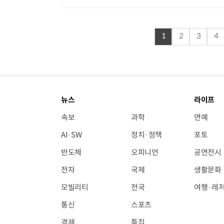
1
2
3
4
뉴스
라이프
속보
과학
연예
AI·SW
정치·정책
포토
반도체
오피니언
공연전시
전자
국제
생활문화
모빌리티
전국
여행·레
통신
스포츠
경제
특집