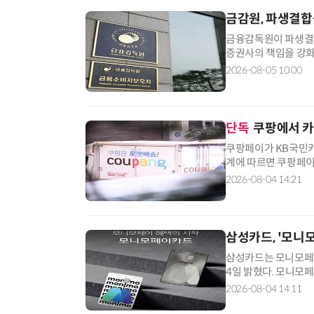
금감원, 파생결합
금융감독원이 파생결합
증권사의 책임을 강화
사와 함께 '파생결합
2026-08-05 10:00
한 개선안을 논의했다
금융감독원 부원장보
단독
쿠팡에서 
쿠팡페이가 KB국민카
계에 따르면 쿠팡페이
카드 카드론, 신용대
2026-08-04 14:21
쿠팡페이에서 대출을 
대상으로 대출 조회 
삼성카드, '모니
삼성카드는 모니모페이
4일 밝혔다. 모니모
그네틱 보안 전송(M
2026-08-04 14:11
드 없이 간편하게 결
지는 카드다. 모니모페