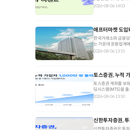
소비성향에 따라 A팩
2026-08-06 14:03
다. OTT·쇼핑 멤
을 받을 수 있다. 선
애프터마켓 도입
한국거래소와 금융당국
는 가운데 운용업계에
품 거래는 어려울 것
2026-08-06 13:55
금융당국과 정치권의
않다는 지적이다. 6
토스증권, 누적 가
토스증권 계좌를 보유한
딩시스템(MTS)을 출
70% 수준이었던 20
2026-08-06 13:50
지했다. 상반기 신규 가
권의 7월 월간 활성 
신한투자증권, 투
신한투자증권은 투자 과