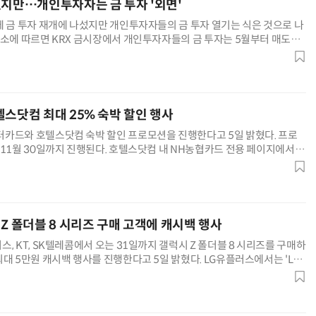
섰지만…개인투자자는 금 투자 '외면'
에 금 투자 재개에 나섰지만 개인투자자들의 금 투자 열기는 식은 것으로 나
래소에 따르면 KRX 금시장에서 개인투자자들의 금 투자는 5월부터 매도액
뒤 매수액이 지속 감소하고 있다. 7월 개인투자자의 매도액은 3790억원으
보다 약 500억원 많았다. 올해 1월 2조원을 웃돌던 매수액이 2~3월 1조원
(4월), 6580억(5월), 5220억(6월
텔스닷컴 최대 25% 숙박 할인 행사
카드와 호텔스닷컴 숙박 할인 프로모션을 진행한다고 5일 밝혔다. 프로
 11월 30일까지 진행된다. 호텔스닷컴 내 NH농협카드 전용 페이지에서 숙
 쿠폰코드를 입력하고, NH농협 마스터카드로 200달러 이상 결제하면 20%
100USD)을 제공한다. 국내 숙소도 외화 결제 시 20% 할인 혜택을 받을 수
용 횟수 제한이 없다. 휴가 특화 상품인 '
Z 폴더블 8 시리즈 구매 고객에 캐시백 행사
, KT, SK텔레콤에서 오는 31일까지 갤럭시 Z 폴더블 8 시리즈를 구매하
대 5만원 캐시백 행사를 진행한다고 5일 밝혔다. LG유플러스에서는 'LG
s 신한카드'로, KT에서는 'KT 가족만족 할부 신한카드', SK텔레콤에서는
한카드'로 5만원 이상 단말기 할부 결제·통신요금을 자동납부하고 신한 슈퍼
드로 10만원 이상 이용하면 5만원을