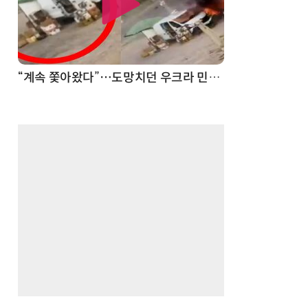
“계속 쫓아왔다”…도망치던 우크라 민간인 공격한 러 자폭 드론