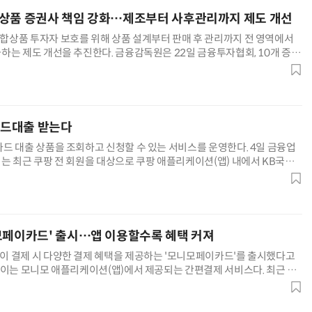
상품 증권사 책임 강화…제조부터 사후관리까지 제도 개선
상품 투자자 보호를 위해 상품 설계부터 판매 후 관리까지 전 영역에서
하는 제도 개선을 추진한다. 금융감독원은 22일 금융투자협회, 10개 증권
상품 제도개선 간담회'를 개최하고, 파생결합상품 투자자 보호를 위해 마련
거미줄 쏘고 자동 회수까지…현실판 스파이더맨 웹 슈터
70년 만에 돌아온 시베리아호랑이…카자흐스탄 야생에 풀렸다
. 금감원은 증권업계와 지난 3개월간 제도개선 TF를 운영해왔다. 서재완
는 파생결합상품의 △제조 △심사 △판매 △사후 관리 단계 전반에
카드대출 받는다
드 대출 상품을 조회하고 신청할 수 있는 서비스를 운영한다. 4일 금융업
는 최근 쿠팡 전 회원을 대상으로 쿠팡 애플리케이션(앱) 내에서 KB국민
출 한도와 금리를 조회하고 신청할 수 있는 '대출 모집서비스'를 시작했다.
신청하면 대출금 1%를 쿠팡캐시로 적립받을 수 있다. 쿠팡이 일반 고객
신청 서비스를 운영하는 것은 처음이다. 쿠팡페이는 지난달부터
모페이카드' 출시…앱 이용할수록 혜택 커져
 결제 시 다양한 결제 혜택을 제공하는 '모니모페이카드'를 출시했다고
페이는 모니모 애플리케이션(앱)에서 제공되는 간편결제 서비스다. 최근 마
ST) 기능을 도입해 온라인 가맹점뿐 아니라 오프라인 가맹점에서도 실물 카
제할 수 있다. 모니모페이카드는 모니모페이를 자주 이용할수록 혜택이 커
이에 카드 등록 후 간편 결제 이용 시 10% 할인을 기본으로