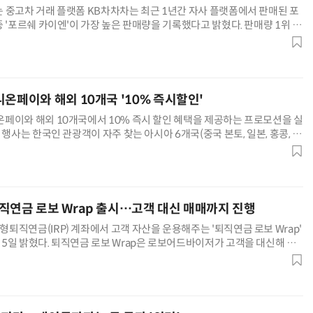
 중고차 거래 플랫폼 KB차차차는 최근 1년간 자사 플랫폼에서 판매된 포
 '포르쉐 카이엔'이 가장 높은 판매량을 기록했다고 밝혔다. 판매량 1위 포
2위 포르쉐 파나메라 △3위 포르쉐 박스터 △4위 포르쉐 911 △5위 포
계됐다. 1위 카이엔은 일상 주행과 스포츠 드라이빙 수요를 공략한 럭셔리
별 조회수는 3040대 비중이 64%로 다른 순위
니온페이와 해외 10개국 '10% 즉시할인'
페이와 해외 10개국에서 10% 즉시 할인 혜택을 제공하는 프로모션을 실
 행사는 한국인 관광객이 자주 찾는 아시아 6개국(중국 본토, 일본, 홍콩, 마
 유럽 4개국(영국, 스페인, 프랑스, 이탈리아) 등 총 10개 주요 여행지를 대
까지 진행한다. 혜택 대상은 NH농협 유니온페이 개인 신용·체크카드 고객
카드 제외)이다. 행사 기간 동안 대상
직연금 로보 Wrap 출시…고객 대신 매매까지 진행
퇴직연금(IRP) 계좌에서 고객 자산을 운용해주는 '퇴직연금 로보 Wrap'
5일 밝혔다. 퇴직연금 로보 Wrap은 로보어드바이저가 고객을 대신해 시
벌 자산배분 포트폴리오를 구성하고 실제 매매까지 전담해 주는 로보일임
에셋증권 IRP 계좌를 통해 가능하고, 가입 한도는 연간 900만원이다. 미
ap 외에 기존에 운영하던 MP 구독 서비스, 로보어드