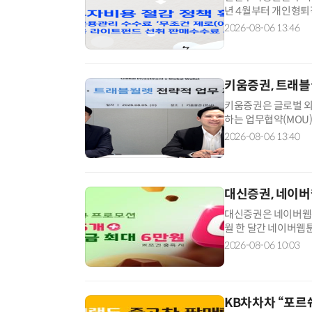
년 4월부터 개인형퇴
널이나 적립금 규모에
2026-08-06 13:46
에는 온라인 전용 
템(MTS)과 홈페이
키움증권, 트래블
키움증권은 글로벌 외
하는 업무협약(MOU
임베디드 금융을 비롯
2026-08-06 13:40
권은 트래블월렛을 통
대 등 주요 이용자에 
대신증권, 네이버
대신증권은 네이버웹툰
월 한 달간 네이버웹
로 네이버쿠키와 국내
2026-08-06 10:03
이버웹툰과 네이버시
키 105개를 지급한
KB차차차 “포르