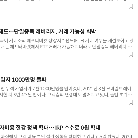
(취미·여가형)과 B팩(쇼핑·라이프형) 중 원하는 서비스팩을 선택할 수 있
버십·배달·패션·교통·영화 등 고객이 자주 이용하는 생활 영역에서 할인 혜택
택한 서비스팩은 매월 변경 가능하다. K
돼도…단일종목 레버리지, 거래 가능성 희박
이 거래소의 애프터마켓 상장지수펀드(ETF) 거래 여부를 재검토하고 있
서는 애프터마켓에서 ETF 거래가 가능해지더라도 단일종목 레버리지 상
이라는 목소리가 나온다. 증시 변동성이 커지고 단일종목 레버리지 상품이
 규제 사정권에 들어서며 애프터마켓 거래종목으로 올리는 것이 적절하지
일 금융업계에 따르면 거래소는 지난 달부터 자산운용사들에 애프터마켓 ET
입자 1000만명 돌파
 누적 가입자가 7월 1000만명을 넘어섰다. 2021년 3월 모바일트레이
시한 지 5년 4개월 만이다. 고객층의 연령대도 넓어지고 있다. 출범 초기
30세대 가입자 비중이 50% 내외로 낮아졌다. 40대 이상이 43% 가량 차
입한 50대, 60대 이상이 전년 동기 대비 각각 약 3배, 4배 늘었다. 토스증
이용자 수(MAU)는 650만명을
자비용 절감 정책 확대…IRP 수수료 0원 확대
정에서 고객 비용 부담 절감 정책을 확대하고 있다고 6일 밝혔다. 2024