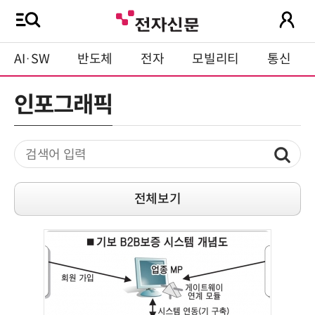
AI·SW
반도체
전자
모빌리티
통신
인포그래픽
전체보기