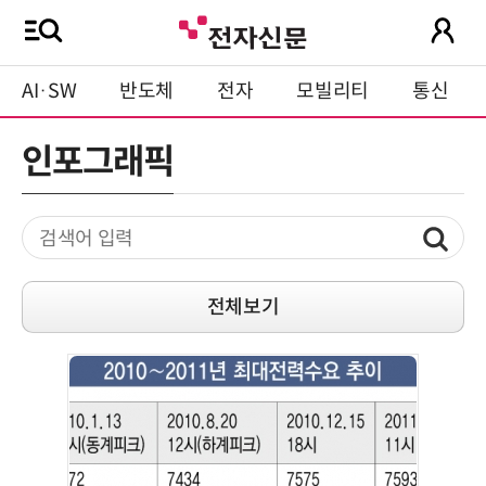
AI·SW
반도체
전자
모빌리티
통신
인포그래픽
전체보기