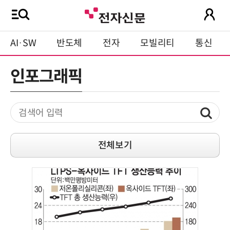
AI·SW
반도체
전자
모빌리티
통신
인포그래픽
전체보기