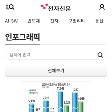
AI·SW
반도체
전자
모빌리티
통신
인포그래픽
전체보기