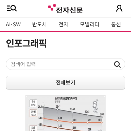
AI·SW
반도체
전자
모빌리티
통신
인포그래픽
전체보기