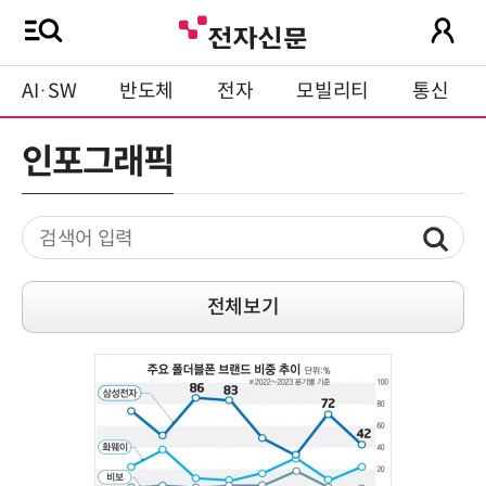
AI·SW
반도체
전자
모빌리티
통신
인포그래픽
전체보기