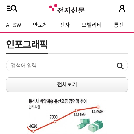
AI·SW
반도체
전자
모빌리티
통신
인포그래픽
전체보기