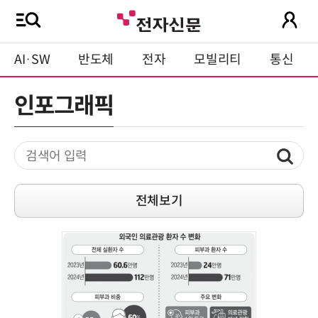
AI·SW
반도체
전자
모빌리티
통신
인포그래픽
전체보기