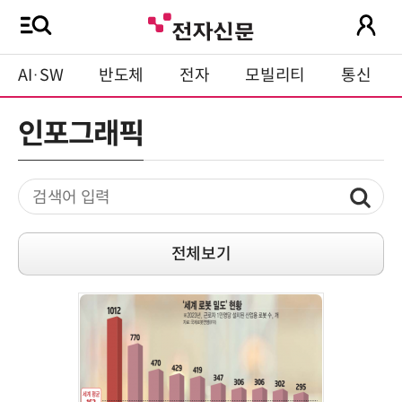
AI·SW
반도체
전자
모빌리티
통신
인포그래픽
전체보기