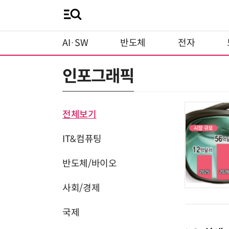
AI·SW
반도체
전자
인포그래픽
전체보기
IT&컴퓨팅
반도체/바이오
사회/경제
국제