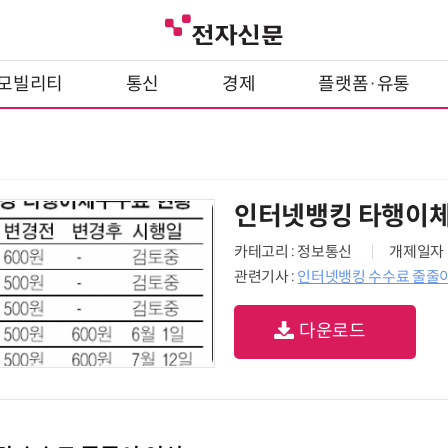
모빌리티
통신
경제
플랫폼·유통
인터넷뱅킹 타행이체
카테고리 : 정보통신
개제일자 : 
관련기사 :
인터넷뱅킹 수수료 줄줄이
다운로드