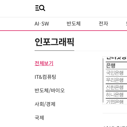
AI·SW
반도체
전자
인포그래픽
전체보기
IT&컴퓨팅
반도체/바이오
사회/경제
국제