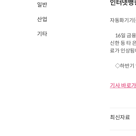
인터넷뱅킹
일반
산업
자동화기기(
기타
16일 금융
신한 등 타
료가 인상됨
◇하반기 인상
기사 바로가
최신자료