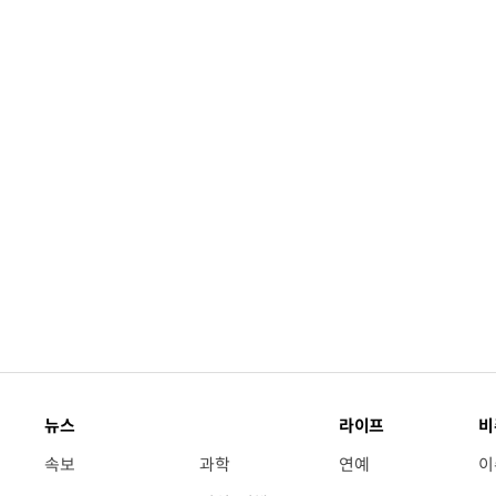
뉴스
라이프
비
속보
과학
연예
이