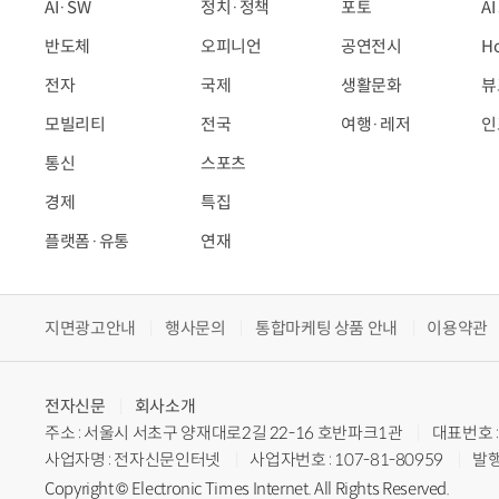
AI·SW
정치·정책
포토
A
반도체
오피니언
공연전시
H
전자
국제
생활문화
뷰
모빌리티
전국
여행·레저
인
통신
스포츠
경제
특집
플랫폼·유통
연재
지면광고안내
행사문의
통합마케팅 상품 안내
이용약관
전자신문
회사소개
주소 : 서울시 서초구 양재대로2길 22-16 호반파크1관
대표번호 : 
사업자명 : 전자신문인터넷
사업자번호 : 107-81-80959
발행
Copyright © Electronic Times Internet. All Rights Reserved.