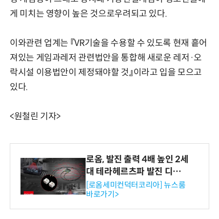
게 미치는 영향이 높은 것으로우려되고 있다.
이와관련 업계는 『VR기술을 수용할 수 있도록 현재 흩어
져있는 게임과레저 관련법안을 통합해 새로운 레저·오
락시설 이용법안이 제정돼야할 것』이라고 입을 모으고
있다.
<원철린 기자>
로옴, 발진 출력 4배 높인 2세
대 테라헤르츠파 발진 디바이
스 개발
[로옴세미컨덕터코리아] 뉴스룸
바로가기>