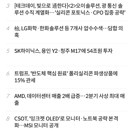
3
[테크데이, 빛으로 通한다]<2>오이솔루션, 광 통신 솔
루션 수직 계열화…'실리콘 포토닉스·CPO 집중 공략'
4
檢, LG화학·한화솔루션 등 7개사 압수수색…담합 의
혹
5
SK하이닉스, 용인 Y2·청주 M17에 54조원 투자
6
트럼프, '반도체 핵심 원료' 폴리실리콘 파생상품에
15% 관세
7
AMD, 데이터센터 매출 2배 급증…2분기 사상 최대 매
출
8
CSOT, '잉크젯 OLED'로 모니터·노트북 공략 본격
화…MSI 모니터 공개