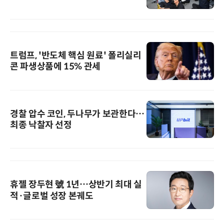
트럼프, '반도체 핵심 원료' 폴리실리
콘 파생상품에 15% 관세
경찰 압수 코인, 두나무가 보관한다…
최종 낙찰자 선정
휴젤 장두현 號 1년…상반기 최대 실
적·글로벌 성장 본궤도