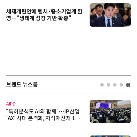
세제개편안에 벤처·중소기업계 환
영…“생태계 성장 기반 확충”
브랜드 뉴스룸
AIPD
“특허분석도 AI와 함께”…IP산업
'AX' 시대 본격화, 지식재산처 1호
AI IP데이터분석사 탄생