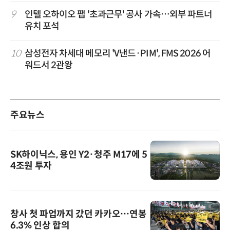
9
인텔 오하이오 팹 '초과근무' 공사 가속…외부 파트너
유치 포석
10
삼성전자 차세대 메모리 'V낸드·PIM', FMS 2026 어
워드서 2관왕
주요뉴스
SK하이닉스, 용인 Y2·청주 M17에 5
4조원 투자
창사 첫 파업까지 갔던 카카오…연봉
6.3% 인상 합의