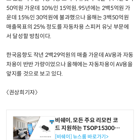
50억원 가운데 10%인 15억원, 95년에는 2백5억원 가
운데 15%인 30억원에 불과했으나 올해는 3백50억원
매출목표의 25% 정도를 자동차용 스피커 유닛 부문에
서 달성할 방침이다.
한국음향도 작년 2백29억원의 매출 가운데 AV용과 자동
차용이 반반 가량이었으나 올해에는 자동차용이 AV용을
앞지를 것으로 보고 있다.
〈권상희기자〉
비쉐이, 모든 주요 리모컨 코
드 지원하는 TSOP15300 시
리즈 IR 수신기 출시
[비쉐이] 뉴스룸 바로가기>