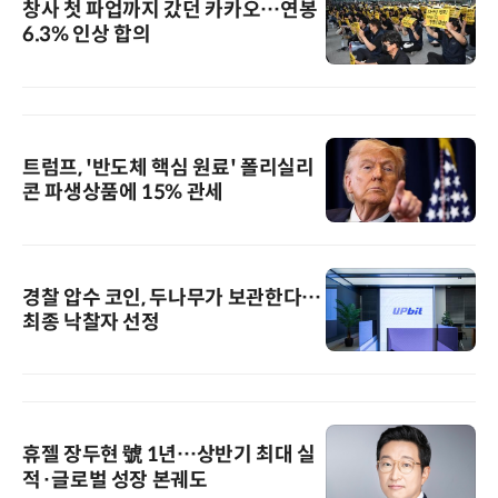
창사 첫 파업까지 갔던 카카오…연봉
6.3% 인상 합의
트럼프, '반도체 핵심 원료' 폴리실리
콘 파생상품에 15% 관세
경찰 압수 코인, 두나무가 보관한다…
최종 낙찰자 선정
휴젤 장두현 號 1년…상반기 최대 실
적·글로벌 성장 본궤도