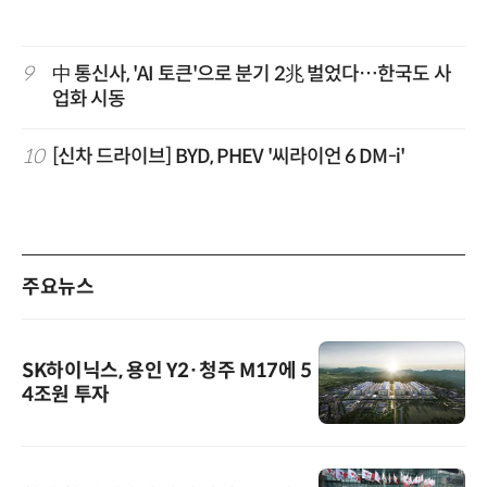
9
中 통신사, 'AI 토큰'으로 분기 2兆 벌었다…한국도 사
업화 시동
10
[신차 드라이브] BYD, PHEV '씨라이언 6 DM-i'
주요뉴스
SK하이닉스, 용인 Y2·청주 M17에 5
4조원 투자