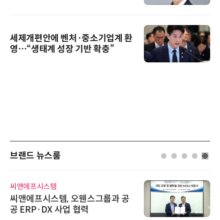
세제개편안에 벤처·중소기업계 환
영…“생태계 성장 기반 확충”
브랜드 뉴스룸
씨앤에프시스템
씨앤에프시스템, 오웬스그룹과 공
공 ERP·DX 사업 협력