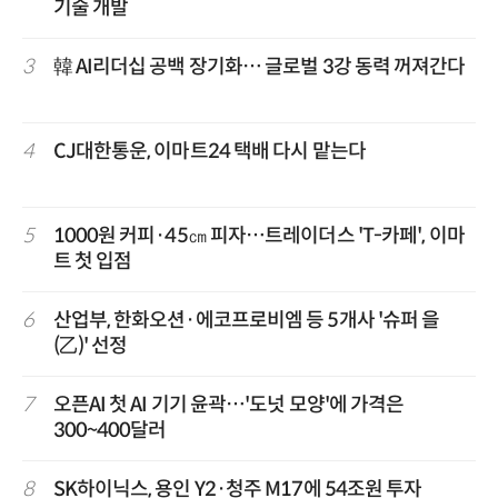
기술 개발
3
韓 AI리더십 공백 장기화… 글로벌 3강 동력 꺼져간다
4
CJ대한통운, 이마트24 택배 다시 맡는다
5
1000원 커피·45㎝ 피자…트레이더스 'T-카페', 이마
트 첫 입점
6
산업부, 한화오션·에코프로비엠 등 5개사 '슈퍼 을
(乙)' 선정
7
오픈AI 첫 AI 기기 윤곽…'도넛 모양'에 가격은
300~400달러
8
SK하이닉스, 용인 Y2·청주 M17에 54조원 투자