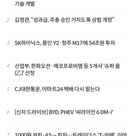
기술 개발
2
김정관, “성과급, 주총 승인 거치도록 상법 개정”
3
SK하이닉스, 용인 Y2·청주 M17에 54조원 투자
4
산업부, 한화오션·에코프로비엠 등 5개사 '슈퍼 을
(乙)' 선정
5
CJ대한통운, 이마트24 택배 다시 맡는다
6
[신차 드라이브] BYD, PHEV '씨라이언 6 DM-i'
7
1000원 커피·45㎝ 피자…트레이더스 'T-카페', 이마