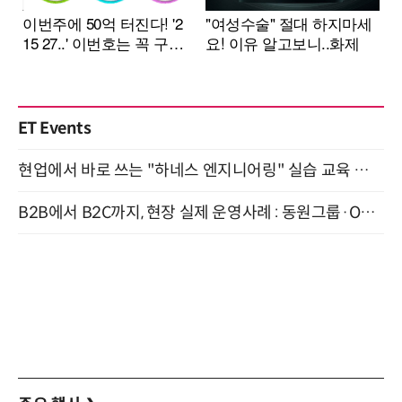
ET Events
현업에서 바로 쓰는 "하네스 엔지니어링" 실습 교육 워크숍 8월 20일 개최
B2B에서 B2C까지, 현장 실제 운영사례 : 동원그룹·OCI·다이닝브랜즈그룹·당근 (8/27)