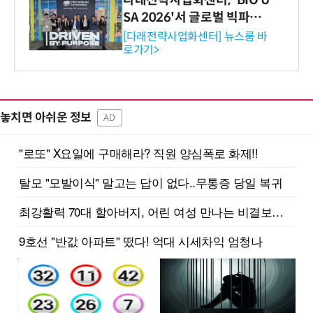
다래전략사업화센터, 'BIO U
SA 2026'서 글로벌 빅파마
와의 비즈니스 미팅 지원…K
[다래전략사업화센터] 뉴스룸 바
로가기>
-바이오 해외 진출 교두보 확
보
놓치면 아쉬운 정보
AD