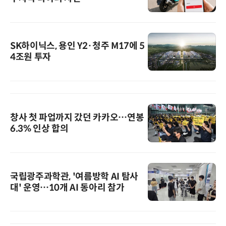
SK하이닉스, 용인 Y2·청주 M17에 5
4조원 투자
창사 첫 파업까지 갔던 카카오…연봉
6.3% 인상 합의
국립광주과학관, '여름방학 AI 탐사
대' 운영…10개 AI 동아리 참가