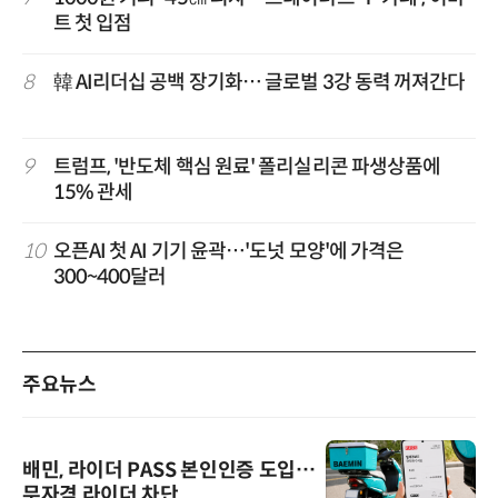
트 첫 입점
8
韓 AI리더십 공백 장기화… 글로벌 3강 동력 꺼져간다
9
트럼프, '반도체 핵심 원료' 폴리실리콘 파생상품에
15% 관세
10
오픈AI 첫 AI 기기 윤곽…'도넛 모양'에 가격은
300~400달러
주요뉴스
배민, 라이더 PASS 본인인증 도입…
무자격 라이더 차단