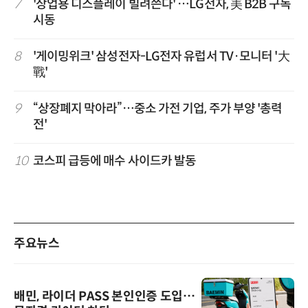
7
'상업용 디스플레이 빌려쓴다' …LG전자, 美 B2B 구독
시동
8
'게이밍위크' 삼성전자-LG전자 유럽서 TV·모니터 '大
戰'
9
“상장폐지 막아라”…중소 가전 기업, 주가 부양 '총력
전'
10
코스피 급등에 매수 사이드카 발동
주요뉴스
배민, 라이더 PASS 본인인증 도입…