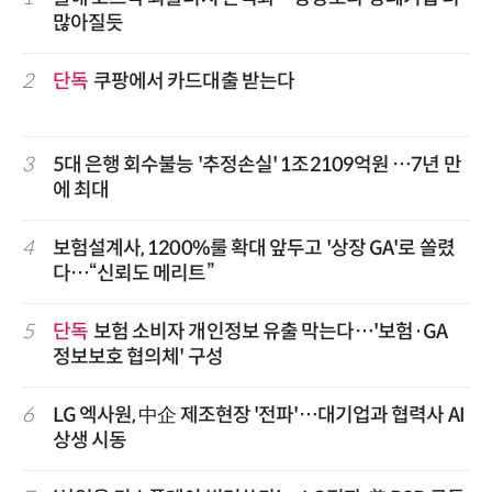
많아질듯
2
단독
쿠팡에서 카드대출 받는다
3
5대 은행 회수불능 '추정손실' 1조2109억원 …7년 만
에 최대
4
보험설계사, 1200%룰 확대 앞두고 '상장 GA'로 쏠렸
다…“신뢰도 메리트”
5
단독
보험 소비자 개인정보 유출 막는다…'보험·GA
정보보호 협의체' 구성
6
LG 엑사원, 中企 제조현장 '전파'…대기업과 협력사 AI
상생 시동