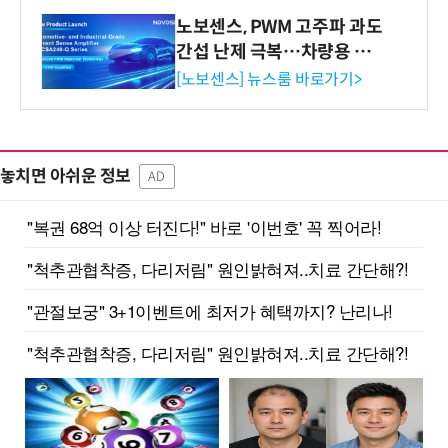
노보센스, PWM 고주파 과도
간섭 난제 극복…차량용 전
류 감지 증폭기
[노보센스] 뉴스룸 바로가기>
놓치면 아쉬운 정보
AD