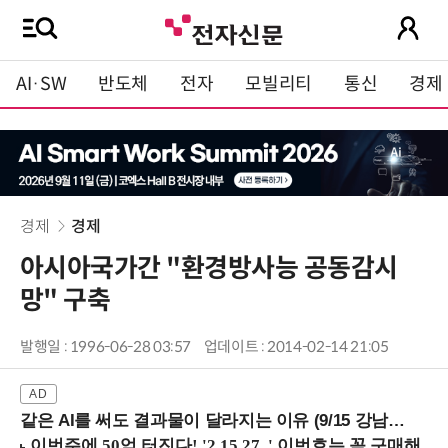
AI·SW
반도체
전자
모빌리티
통신
경제
경제
경제
아시아국가간 "환경방사능 공동감시
망" 구축
발행일 : 1996-06-28 03:57
업데이트 : 2014-02-14 21:05
같은 AI를 써도 결과물이 달라지는 이유 (9/15 강남역)