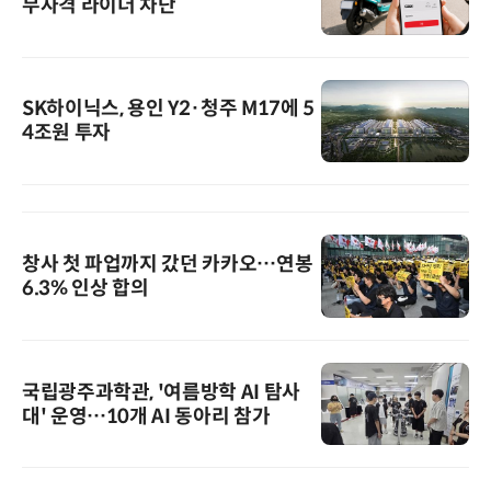
무자격 라이더 차단
SK하이닉스, 용인 Y2·청주 M17에 5
4조원 투자
창사 첫 파업까지 갔던 카카오…연봉
6.3% 인상 합의
국립광주과학관, '여름방학 AI 탐사
대' 운영…10개 AI 동아리 참가