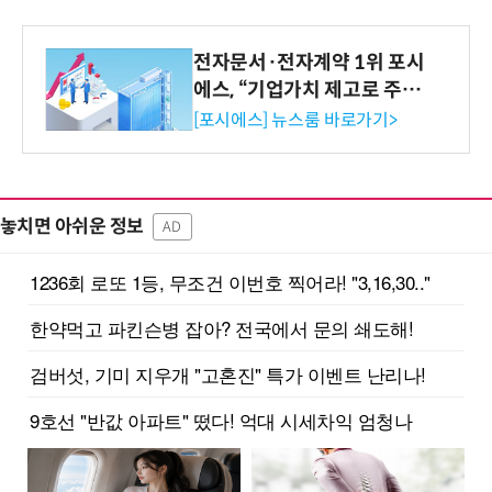
전자문서·전자계약 1위 포시
에스, “기업가치 제고로 주주
환원 강화” 계획 공시
[포시에스] 뉴스룸 바로가기>
놓치면 아쉬운 정보
AD