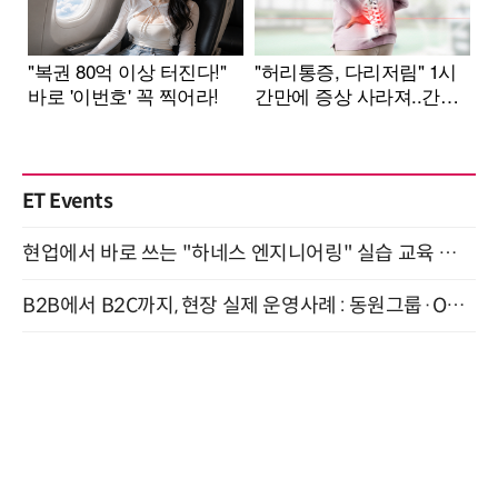
ET Events
현업에서 바로 쓰는 "하네스 엔지니어링" 실습 교육 워크숍 8월 20일 개최
B2B에서 B2C까지, 현장 실제 운영사례 : 동원그룹·OCI·다이닝브랜즈그룹·당근 (8/27)