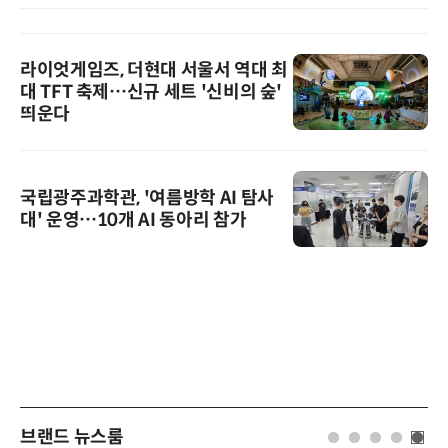
라이엇게임즈, 더현대 서울서 역대 최
대 TFT 축제…신규 세트 '신비의 숲'
띄운다
국립광주과학관, '여름방학 AI 탐사
대' 운영…10개 AI 동아리 참가
브랜드 뉴스룸