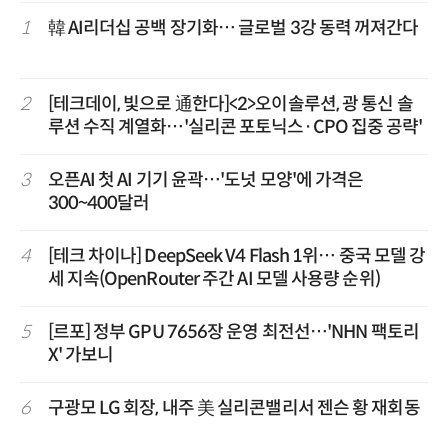
1
韓 AI리더십 공백 장기화… 글로벌 3강 동력 꺼져간다
2
[테크데이, 빛으로 通한다]<2>오이솔루션, 광 통신 솔
루션 수직 계열화…'실리콘 포토닉스·CPO 집중 공략'
3
오픈AI 첫 AI 기기 윤곽…'도넛 모양'에 가격은
300~400달러
4
[테크 차이나] DeepSeek V4 Flash 1위… 중국 모델 강
세 지속(OpenRouter 주간 AI 모델 사용량 순위)
5
[르포] 정부 GPU 7656장 운영 최전선…'NHN 팩토리
X' 가보니
6
구광모 LG 회장, 내주 美 실리콘밸리서 젠슨 황 재회동