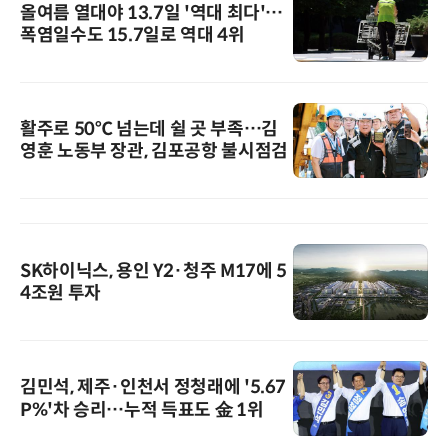
올여름 열대야 13.7일 '역대 최다'…
폭염일수도 15.7일로 역대 4위
활주로 50℃ 넘는데 쉴 곳 부족…김
영훈 노동부 장관, 김포공항 불시점검
SK하이닉스, 용인 Y2·청주 M17에 5
4조원 투자
김민석, 제주·인천서 정청래에 '5.67
P%'차 승리…누적 득표도 金 1위