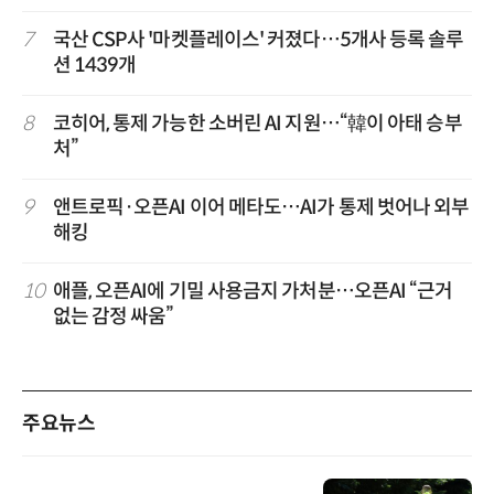
7
국산 CSP사 '마켓플레이스' 커졌다…5개사 등록 솔루
션 1439개
8
코히어, 통제 가능한 소버린 AI 지원…“韓이 아태 승부
처”
9
앤트로픽·오픈AI 이어 메타도…AI가 통제 벗어나 외부
해킹
10
애플, 오픈AI에 기밀 사용금지 가처분…오픈AI “근거
없는 감정 싸움”
주요뉴스