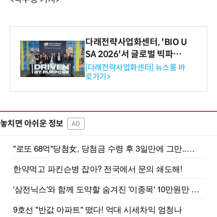
다래전략사업화센터, 'BIO U
SA 2026'서 글로벌 빅파마
와의 비즈니스 미팅 지원…K
[다래전략사업화센터] 뉴스룸 바
로가기>
-바이오 해외 진출 교두보 확
보
놓치면 아쉬운 정보
AD