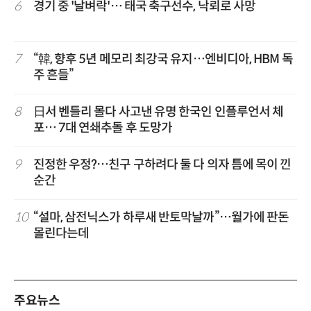
6
경기 중 '날벼락'… 태국 축구선수, 낙뢰로 사망
7
“韓, 향후 5년 메모리 최강국 유지…엔비디아, HBM 독
주 흔들”
8
日서 벤틀리 몰다 사고낸 유명 한국인 인플루언서 체
포… 7대 연쇄추돌 후 도망가
9
진정한 우정?…친구 구하려다 둘 다 의자 틈에 목이 낀
순간
10
“설마, 삼전닉스가 하루새 반토막날까”…월가에 판돈
몰린다는데
주요뉴스