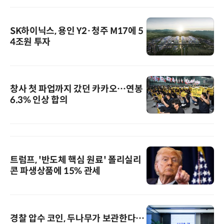
SK하이닉스, 용인 Y2·청주 M17에 5
4조원 투자
창사 첫 파업까지 갔던 카카오…연봉
6.3% 인상 합의
트럼프, '반도체 핵심 원료' 폴리실리
콘 파생상품에 15% 관세
경찰 압수 코인, 두나무가 보관한다…