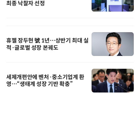
최종 낙찰자 선정
휴젤 장두현 號 1년…상반기 최대 실
적·글로벌 성장 본궤도
세제개편안에 벤처·중소기업계 환
영…“생태계 성장 기반 확충”