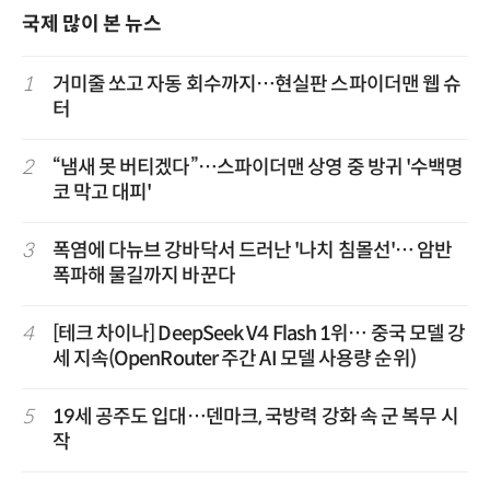
국제 많이 본 뉴스
1
거미줄 쏘고 자동 회수까지…현실판 스파이더맨 웹 슈
터
2
“냄새 못 버티겠다”…스파이더맨 상영 중 방귀 '수백명
코 막고 대피'
3
폭염에 다뉴브 강바닥서 드러난 '나치 침몰선'… 암반
폭파해 물길까지 바꾼다
4
[테크 차이나] DeepSeek V4 Flash 1위… 중국 모델 강
세 지속(OpenRouter 주간 AI 모델 사용량 순위)
5
19세 공주도 입대…덴마크, 국방력 강화 속 군 복무 시
작