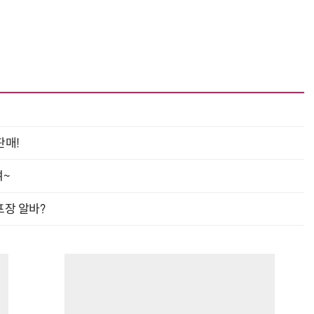
판매!
여~
프장 알바?