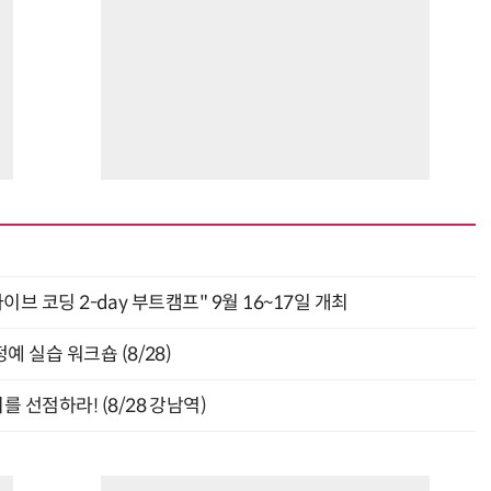
“계속 쫓아왔다”…도망치던 우크라 민간인 공격한 러 자폭 드론
진정한 우정?…친구 구하려다 둘 다 의자 틈에 목이 낀
바이브 코딩 2-day 부트캠프" 9월 16~17일 개최
 실습 워크숍 (8/28)
 선점하라! (8/28 강남역)