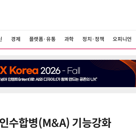
신
경제
플랫폼·유통
과학
정치·정책
오피니언
.인수합병(M&A) 기능강화
6
산업부, 한화오션·에코프로비엠 등
5개사 '슈퍼 을(乙)' 선정