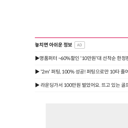
놓치면 아쉬운 정보
AD
▶명품퍼터 ~60%할인 '10만원'대 선착순 한정
▶ '2m' 퍼팅, 100% 성공! 퍼팅으로만 10타 줄
▶ 라운딩가서 100만원 벌었어요. 뜨고 있는 골