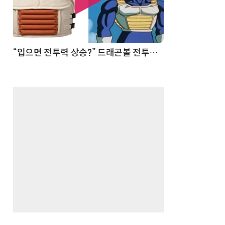
 순간
“입으면 전투력 상승?” 드래곤볼 전투복 닮은 중량조끼