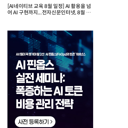
[AI네이티브 교육 8월 일정] AI 활용을 넘
어 AI 구현까지...전자신문인터넷, 8월 실
전 교육·워크숍 개최 발행일 : 2026-07-
23 10:46