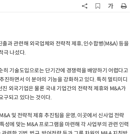
7
오픈AI 첫 AI 기기 윤곽…'도넛 모
양'에 가격은 300~400달러
8
SK하이닉스, 용인 Y2·청주 M17에
54조원 투자
출과 관련해 외국업체와 전략적 제휴, 인수합병(M&A) 등을
적극 나섰다.
9
中 통신사, 'AI 토큰'으로 분기 2兆 
었다…한국도 사업화 시동
단순히 기술도입으로는 단기간에 경쟁력을 배양하기 어렵다고
10
[신차 드라이브] BYD, PHEV '씨라
 추진하면서 이 분야의 기능을 강화하고 있다. 특히 멀티미디
언 6 DM-i'
진 외국기업은 물론 국내 기업간의 전략적 제휴와 M&A가
요구되고 있다는 것이다.
M&A 및 전략적 제휴 추진팀을 운영, 이곳에서 신사업 전략
 특성에 맞는 M&A 프로그램을 마련해 각 사업부의 관련 인력
 관련한 기법, 법규, 방어전략 등과 그룹 차원의 M&A 지침방