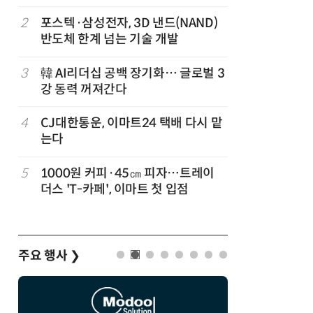
2
포스텍·삼성전자, 3D 낸드(NAND)
7
오픈AI 첫
반도체 한계 넘는 기술 개발
양'에 가
3
韓 AI리더십 공백 장기화… 글로벌 3
8
SK하이닉
강 동력 꺼져간다
54조원 
벌
4
CJ대한통운, 이마트24 택배 다시 맡
9
中 통신사,
는다
었다…한
이
5
1000원 커피·45㎝ 피자…트레이
10
[신차 드라
더스 'T-카페', 이마트 첫 입점
언 6 DM-i
주요 행사
❯