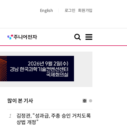
English
로그인
회원가입
많이 본 기사
1
김정관, “성과급, 주총 승인 거치도록
6
산업부,
상법 개정”
5개사 '슈