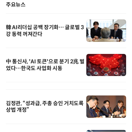
주요뉴스
韓 AI리더십 공백 장기화… 글로벌 3
강 동력 꺼져간다
中 통신사, 'AI 토큰'으로 분기 2兆 벌
었다…한국도 사업화 시동
김정관, “성과급, 주총 승인 거치도록
상법 개정”