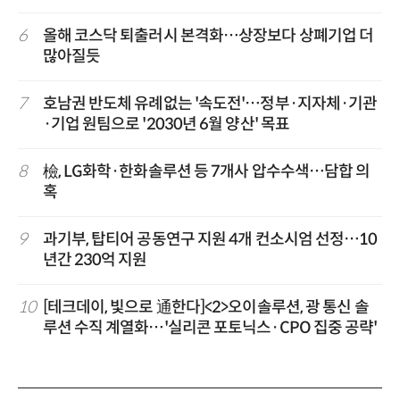
6
올해 코스닥 퇴출러시 본격화…상장보다 상폐기업 더
많아질듯
7
호남권 반도체 유례없는 '속도전'…정부·지자체·기관
·기업 원팀으로 '2030년 6월 양산' 목표
8
檢, LG화학·한화솔루션 등 7개사 압수수색…담합 의
혹
9
과기부, 탑티어 공동연구 지원 4개 컨소시엄 선정…10
년간 230억 지원
10
[테크데이, 빛으로 通한다]<2>오이솔루션, 광 통신 솔
루션 수직 계열화…'실리콘 포토닉스·CPO 집중 공략'