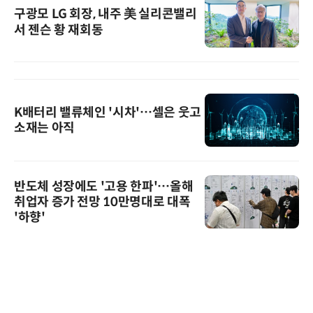
구광모 LG 회장, 내주 美 실리콘밸리
서 젠슨 황 재회동
K배터리 밸류체인 '시차'…셀은 웃고
소재는 아직
반도체 성장에도 '고용 한파'…올해
취업자 증가 전망 10만명대로 대폭
'하향'