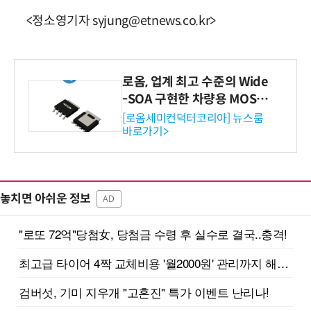
<정소영기자 syjung@etnews.co.kr>
로옴, 업계 최고 수준의 Wide
-SOA 구현한 차량용 MOSF
ET 개발
[로옴세미컨덕터코리아] 뉴스룸
바로가기>
놓치면 아쉬운 정보
AD