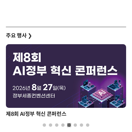
주요 행사
❯
제8회 AI정부 혁신 콘퍼런스