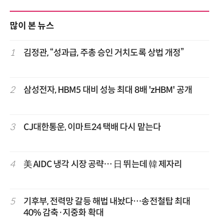
많이 본 뉴스
1
김정관, “성과급, 주총 승인 거치도록 상법 개정”
2
삼성전자, HBM5 대비 성능 최대 8배 'zHBM' 공개
3
CJ대한통운, 이마트24 택배 다시 맡는다
4
美 AIDC 냉각 시장 공략… 日 뛰는데 韓 제자리
5
기후부, 전력망 갈등 해법 내놨다…송전철탑 최대
40% 감축·지중화 확대