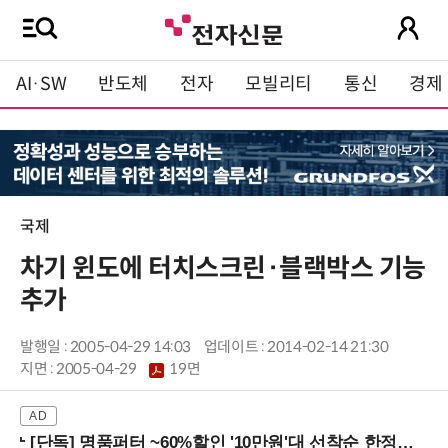
AI·SW
반도체
전자
모빌리티
통신
경제
국제
차기 윈도에 터치스크린·블랙박스 기능
추가
발행일 : 2005-04-29 14:03
업데이트 : 2014-02-14 21:30
지면 :
2005-04-29
19면
[단독] 명품퍼터 ~60%할인 '10만원'대 선착순 한정판매!