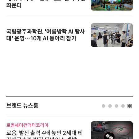
띄운다
국립광주과학관, '여름방학 AI 탐사
대' 운영…10개 AI 동아리 참가
브랜드 뉴스룸
로옴세미컨덕터코리아
로옴, 발진 출력 4배 높인 2세대 테