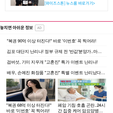
증 최고 등급 수여
[와이즈스톤] 뉴스룸 바로가기>
놓치면 아쉬운 정보
AD