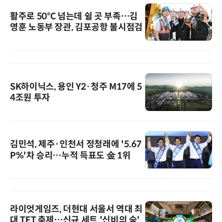
활주로 50℃ 넘는데 쉴 곳 부족…김
영훈 노동부 장관, 김포공항 불시점검
SK하이닉스, 용인 Y2·청주 M17에 5
4조원 투자
김민석, 제주·인천서 정청래에 '5.67
P%'차 승리…누적 득표도 金 1위
라이엇게임즈, 더현대 서울서 역대 최
대 TFT 축제…신규 세트 '신비의 숲'