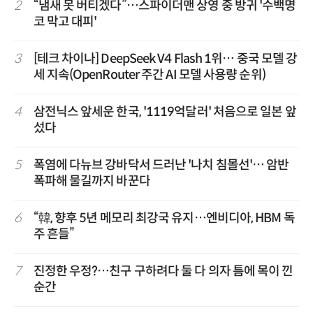
2
“냄새 못 버티겠다”…스파이더맨 상영 중 방귀 '수백명
코 막고 대피'
3
[테크 차이나] DeepSeek V4 Flash 1위… 중국 모델 강
세 지속(OpenRouter 주간 AI 모델 사용량 순위)
4
삼전닉스 앞세운 한국, '1119억달러' 처음으로 일본 앞
섰다
5
폭염에 다뉴브 강바닥서 드러난 '나치 침몰선'… 암반
폭파해 물길까지 바꾼다
6
“韓, 향후 5년 메모리 최강국 유지…엔비디아, HBM 독
주 흔들”
7
진정한 우정?…친구 구하려다 둘 다 의자 틈에 목이 낀
순간