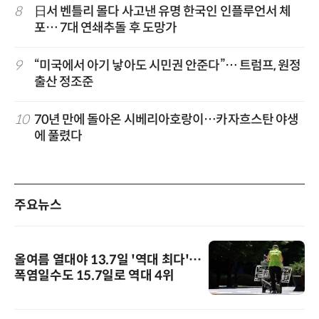
8
日서 벤틀리 몰다 사고낸 유명 한국인 인플루언서 체
포… 7대 연쇄추돌 후 도망가
9
“미국에서 아기 낳아도 시민권 안준다”… 트럼프, 원정
출산 정조준
10
70년 만에 돌아온 시베리아호랑이…카자흐스탄 야생
에 풀렸다
주요뉴스
올여름 열대야 13.7일 '역대 최다'…
폭염일수도 15.7일로 역대 4위