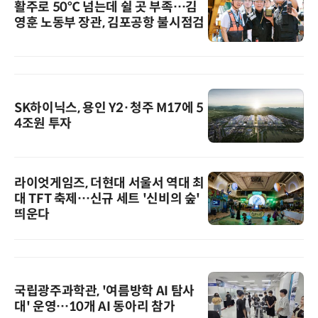
활주로 50℃ 넘는데 쉴 곳 부족…김
영훈 노동부 장관, 김포공항 불시점검
SK하이닉스, 용인 Y2·청주 M17에 5
4조원 투자
라이엇게임즈, 더현대 서울서 역대 최
대 TFT 축제…신규 세트 '신비의 숲'
띄운다
국립광주과학관, '여름방학 AI 탐사
대' 운영…10개 AI 동아리 참가