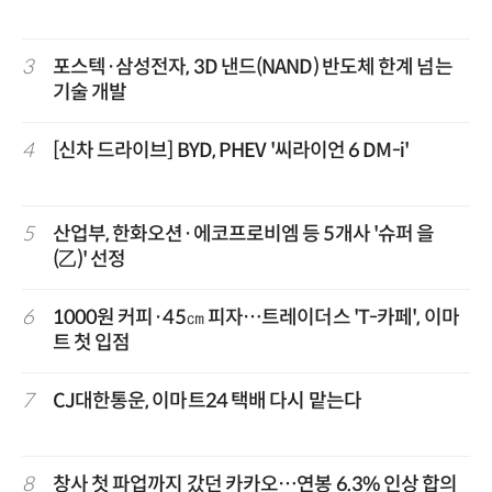
3
포스텍·삼성전자, 3D 낸드(NAND) 반도체 한계 넘는
기술 개발
4
[신차 드라이브] BYD, PHEV '씨라이언 6 DM-i'
5
산업부, 한화오션·에코프로비엠 등 5개사 '슈퍼 을
(乙)' 선정
6
1000원 커피·45㎝ 피자…트레이더스 'T-카페', 이마
트 첫 입점
7
CJ대한통운, 이마트24 택배 다시 맡는다
8
창사 첫 파업까지 갔던 카카오…연봉 6.3% 인상 합의