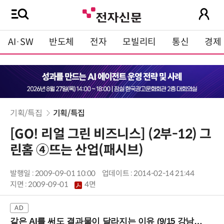
AI·SW
반도체
전자
모빌리티
통신
경제
기획/특집
기획/특집
[GO! 리얼 그린 비즈니스] (2부-12) 그
린홈 ④뜨는 산업(패시브)
발행일 : 2009-09-01 10:00
업데이트 : 2014-02-14 21:44
지면 :
2009-09-01
4면
같은 AI를 써도 결과물이 달라지는 이유 (9/15 강남역)