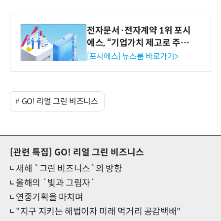
전자문서·전자계약 1위 포시
에스, “기업가치 제고로 주주
환원 강화” 계획 공시
[포시에스] 뉴스룸 바로가기>
GO! 리얼 그린 비즈니스
[관련 특집]
GO! 리얼 그린 비즈니스
새해 `그린 비즈니스`의 방향
올해의 `빛과 그림자`
연중기획을 마치며
"지구 지키는 해법이자 미래 먹거리 공감백배"