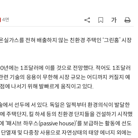
7
CJ대한통운, 이마트24 택배 다시 맡
는다
4면
8
창사 첫 파업까지 갔던 카카오…연
봉 6.3% 인상 합의
온실가스를 전혀 배출하지 않는 친환경 주택인 ‘그린홈’ 시장
9
트럼프, '반도체 핵심 원료' 폴리실리
콘 파생상품에 15% 관세
년에는 1조달러에 이를 것으로 전망했다. 적어도 1조달러
10
韓 AI리더십 공백 장기화… 글로벌 
. 관련 기술의 응용이 무한해 시장 규모는 어디까지 커질지 예
강 동력 꺼져간다
선점에 나서기 위해 발빠르게 움직이고 있다.
에서 선두에 서 있다. 독일은 일찍부터 환경의식이 발달한
라메 주택단지, 킬 하세 등의 친환경 단지들을 건설하기 시작했
 ‘패시브 하우스(passive house)’를 보급하는 활동에 선도
운 단열재 및 다중창 사용으로 자연상태의 태양 에너지 외에는