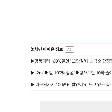
놓치면 아쉬운 정보
AD
▶명품퍼터 ~60%할인 '10만원'대 선착순 한정
▶ '2m' 퍼팅, 100% 성공! 퍼팅으로만 10타 줄
▶ 라운딩가서 100만원 벌었어요. 뜨고 있는 골