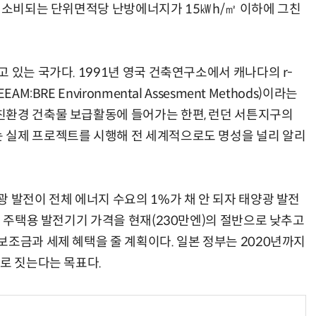
간 소비되는 단위면적당 난방에너지가 15㎾h/㎡ 이하에 그친
있는 국가다. 1991년 영국 건축연구소에서 캐나다의 r-
AI Native Enterprise를 지원하는 AI Ready Data 플랫폼 활용 전략
AI 시대의 옵저버빌리티: GPU·LLM 모니터링부터 AI 기반 장애 대응까지
:BRE Environmental Assesment Methods)이라는
친환경 건축물 보급활동에 들어가는 한편, 런던 서튼지구의
 실제 프로젝트를 시행해 전 세계적으로도 명성을 널리 알리
 발전이 전체 에너지 수요의 1%가 채 안 되자 태양광 발전
에 주택용 발전기기 가격을 현재(230만엔)의 절반으로 낮추고
보조금과 세제 혜택을 줄 계획이다. 일본 정부는 2020년까지
으로 짓는다는 목표다.