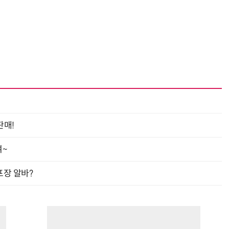
“계속 쫓아왔다”…도망치던 우크라 민간인 공격한 러 자폭 드론
진정한 우정?…친구 구하려다 둘 다 의자 틈에 목이 낀
판매!
여~
프장 알바?