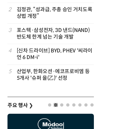
2
김정관, “성과급, 주총 승인 거치도록
7
CJ대한통
상법 개정”
는다
3
포스텍·삼성전자, 3D 낸드(NAND)
8
창사 첫 
반도체 한계 넘는 기술 개발
봉 6.3%
4
[신차 드라이브] BYD, PHEV '씨라이
9
트럼프, 
언 6 DM-i'
콘 파생상
3
5
산업부, 한화오션·에코프로비엠 등
10
韓 AI리
5개사 '슈퍼 을(乙)' 선정
강 동력 
주요 행사
❯