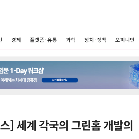
신
경제
플랫폼·유통
과학
정치·정책
오피니언
니스] 세계 각국의 그린홈 개발의
6
1000원 커피·45㎝ 피자…트레이
더스 'T-카페', 이마트 첫 입점