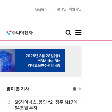
English
로그인
회원가입
많이 본 기사
1
SK하이닉스, 용인 Y2·청주 M17에
6
1000원
54조원 투자
더스 'T-