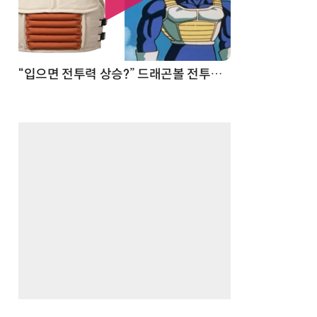
 순간
“입으면 전투력 상승?” 드래곤볼 전투복 닮은 중량조끼