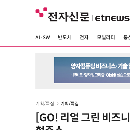
AI·SW
반도체
전자
모빌리티
통
기획/특집
기획/특집
[GO! 리얼 그린 비즈