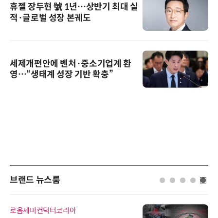
휴젤 장두현 號 1년…상반기 최대 실
적·글로벌 성장 본궤도
세제개편안에 벤처·중소기업계 환
영…“생태계 성장 기반 확충”
브랜드 뉴스룸
로옴세미컨덕터코리아