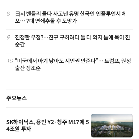
8
日서 벤틀리 몰다 사고낸 유명 한국인 인플루언서 체
포… 7대 연쇄추돌 후 도망가
9
진정한 우정?…친구 구하려다 둘 다 의자 틈에 목이 낀
순간
10
“미국에서 아기 낳아도 시민권 안준다”… 트럼프, 원정
출산 정조준
주요뉴스
SK하이닉스, 용인 Y2·청주 M17에 5
4조원 투자