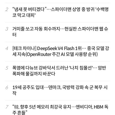
2
“냄새 못 버티겠다”…스파이더맨 상영 중 방귀 '수백명
코 막고 대피'
3
거미줄 쏘고 자동 회수까지…현실판 스파이더맨 웹 슈
터
4
[테크 차이나] DeepSeek V4 Flash 1위… 중국 모델 강
세 지속(OpenRouter 주간 AI 모델 사용량 순위)
5
폭염에 다뉴브 강바닥서 드러난 '나치 침몰선'… 암반
폭파해 물길까지 바꾼다
6
19세 공주도 입대…덴마크, 국방력 강화 속 군 복무 시
작
7
“韓, 향후 5년 메모리 최강국 유지…엔비디아, HBM 독
주 흔들”