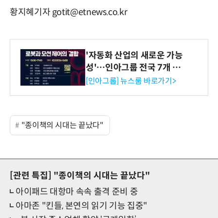
황지혜기자 gotit@etnews.co.kr
'자동화 산업의 새로운 가능
성'…인아그룹 전국 7개 도
시 세미나 페어 개최
[인아그룹] 뉴스룸 바로가기>
"종이책의 시대는 끝났다"
[관련 특집]
"종이책의 시대는 끝났다"
아이패드 대항마 속속 출격 준비 중
아마존 "킨들, 본연의 읽기 기능 집중"