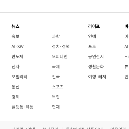
뉴스
라이프
비
속보
과학
연예
이
AI·SW
정치·정책
포토
A
반도체
오피니언
공연전시
H
전자
국제
생활문화
뷰
모빌리티
전국
여행·레저
인
통신
스포츠
경제
특집
플랫폼·유통
연재