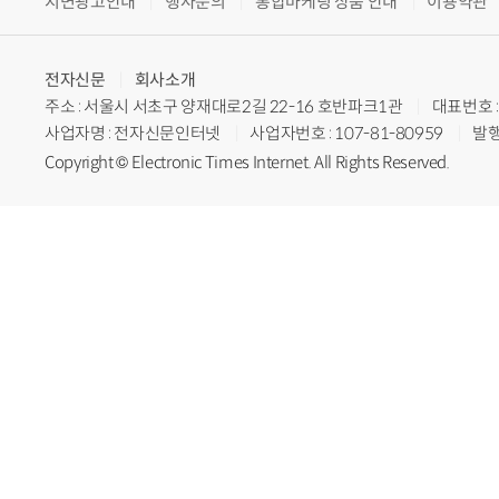
지면광고안내
행사문의
통합마케팅 상품 안내
이용약관
전자신문
회사소개
주소 : 서울시 서초구 양재대로2길 22-16 호반파크1관
대표번호 : 
사업자명 : 전자신문인터넷
사업자번호 : 107-81-80959
발행
Copyright © Electronic Times Internet. All Rights Reserved.