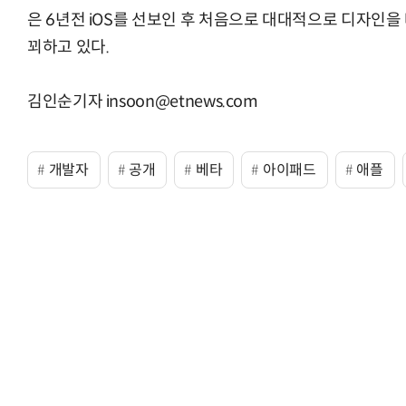
은 6년전 iOS를 선보인 후 처음으로 대대적으로 디자인
꾀하고 있다.
“계속 쫓아왔다”…도망치던 우크라 민간
김인순기자 insoon@etnews.com
개발자
공개
베타
아이패드
애플