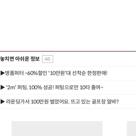
놓치면 아쉬운 정보
AD
▶명품퍼터 ~60%할인 '10만원'대 선착순 한정판매!
▶ '2m' 퍼팅, 100% 성공! 퍼팅으로만 10타 줄여~
▶ 라운딩가서 100만원 벌었어요. 뜨고 있는 골프장 알바?