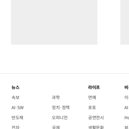
뉴스
라이프
비
속보
과학
연예
이
AI·SW
정치·정책
포토
A
반도체
오피니언
공연전시
H
전자
국제
생활문화
뷰