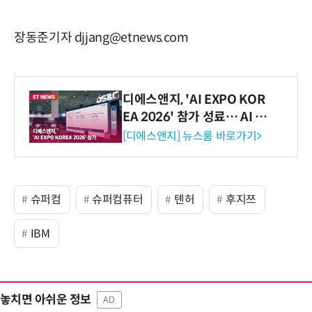
장동준기자 djjang@etnews.com
디에스앤지, 'AI EXPO KOR
EA 2026' 참가 성료… AI 전
생애주기 아우르는 통합 솔루
[디에스앤지] 뉴스룸 바로가기>
션 선봬 [영상]
슈퍼컴
슈퍼컴퓨터
톈허
후지쯔
IBM
놓치면 아쉬운 정보
AD