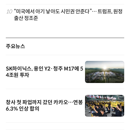
10
“미국에서 아기 낳아도 시민권 안준다”… 트럼프, 원정
출산 정조준
주요뉴스
SK하이닉스, 용인 Y2·청주 M17에 5
4조원 투자
창사 첫 파업까지 갔던 카카오…연봉
6.3% 인상 합의