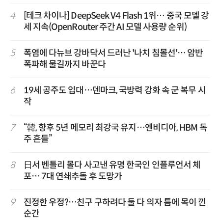
4
[테크 차이나] DeepSeek V4 Flash 1위… 중국 모델 강
세 지속(OpenRouter 주간 AI 모델 사용량 순위)
5
폭염에 다뉴브 강바닥서 드러난 '나치 침몰선'… 암반
폭파해 물길까지 바꾼다
6
19세 공주도 입대…덴마크, 국방력 강화 속 군 복무 시
작
7
“韓, 향후 5년 메모리 최강국 유지…엔비디아, HBM 독
주 흔들”
8
日서 벤틀리 몰다 사고낸 유명 한국인 인플루언서 체
포… 7대 연쇄추돌 후 도망가
9
진정한 우정?…친구 구하려다 둘 다 의자 틈에 목이 낀
순간