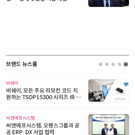
브랜드 뉴스룸
비쉐이
비쉐이, 모든 주요 리모컨 코드 지
원하는 TSOP15300 시리즈 IR 수
신기 출시
씨앤에프시스템
씨앤에프시스템, 오웬스그룹과 공
공 ERP·DX 사업 협력