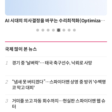
AI 시대의 의사결정을 바꾸는 수리최적화(Optimization): 실제 산업 적용 사례와 활용 전략
국제 많이 본 뉴스
1
경기 중 '날벼락'… 태국 축구선수, 낙뢰로 사망
2
“냄새 못 버티겠다”…스파이더맨 상영 중 방귀 '수백명
코 막고 대피'
3
거미줄 쏘고 자동 회수까지…현실판 스파이더맨 웹 슈
터