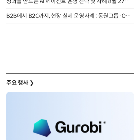
성과를 만드는 AI 에이전트 운영 전략 및 사례 8월 27일 개최
B2B에서 B2C까지, 현장 실제 운영사례 : 동원그룹·OCI·다이닝브랜즈그룹·당근 (8/27)
주요 행사
❯