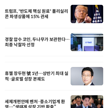
트럼프, '반도체 핵심 원료' 폴리실리
콘 파생상품에 15% 관세
경찰 압수 코인, 두나무가 보관한다…
최종 낙찰자 선정
휴젤 장두현 號 1년…상반기 최대 실
적·글로벌 성장 본궤도
세제개편안에 벤처·중소기업계 환
영…“생태계 성장 기반 확충”