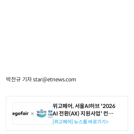
박찬규 기자 star@etnews.com
위고페어, 서울AI허브 '2026
AI 전환(AX) 지원사업' 컨소
시엄 선정
[위고페어] 뉴스룸 바로가기>