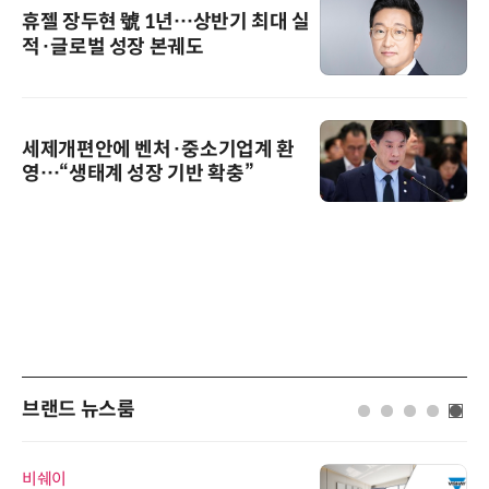
휴젤 장두현 號 1년…상반기 최대 실
적·글로벌 성장 본궤도
세제개편안에 벤처·중소기업계 환
영…“생태계 성장 기반 확충”
브랜드 뉴스룸
비쉐이