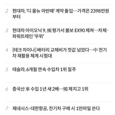
2
현대차, '디 올뉴 아반떼' 계약 돌입…가격은 2398만원
부터
3
현대차 아이오닉 9, 獨 평가서 볼보 EX90 제쳐…차체·
파워트레인 '우위'
4
[테크 차이나] 배터리 교체비가 찻값 넘었다…中 전기
차 재활용 체계 시험대
5
테슬라, 6개월 연속 수입차 1위 질주
6
중국산 車 수입 1년 새 2배…獨 제치고 1위
7
제네시스-대한항공, 전기차 구매 시 1만마일 쏜다