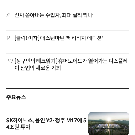
8
신차 쏟아내는 수입차, 최대 실적 찍나
9
[클릭! 이차] 애스턴마틴 '헤리티지 에디션'
10
[정구민의 테크읽기] 휴머노이드가 열어가는 디스플레
이 산업의 새로운 기회
주요뉴스
SK하이닉스, 용인 Y2·청주 M17에 5
4조원 투자