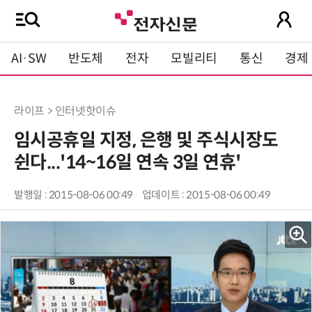
AI·SW
반도체
전자
모빌리티
통신
경제
라이프 > 인터넷핫이슈
임시공휴일 지정, 은행 및 주식시장도
쉰다...'14~16일 연속 3일 연휴'
발행일 : 2015-08-06 00:49
업데이트 : 2015-08-06 00:49