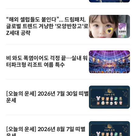
“해외 셀럽들도 붙인다”... 드림패치,
글로벌 트렌드 겨냥한 '모양반창고'로
Z세대 공략
비 와도 폭염이어도 걱정 끝…실내 워
터파크형 리조트 여름 특수
[오늘의 운세] 2026년 7월 30일 띠별
운세
[오늘의 운세] 2026년 8월 7일 띠별
운세