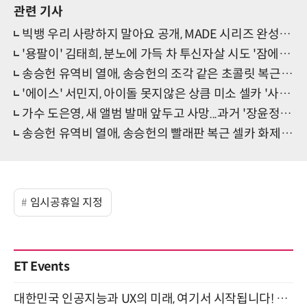
관련 기사
빅뱅 우리 사랑하지 말아요 공개, MADE 시리즈 완성...정규 앨범 '기대감 UP'
'용팔이' 김태희, 분노에 가득 차 투신자살 시도 '잠에서 깰 수 없다면 악몽은 계속된다'
송승헌 유역비 열애, 송승헌의 조각 같은 초콜릿 복근 공개 '명품 몸매 과시'
'에이스' 서민지, 아이돌 못지않은 상큼 미소 셀카 '사랑스러워'
가수 도은영, 새 앨범 발매 앞두고 사망...과거 '장윤정 닮은꼴'로 유명세
송승헌 유역비 열애, 송승헌의 빨래판 복근 셀카 화제 '상반신 노출 눈길'
임시공휴일 지정
ET Events
대한민국 인공지능과 UX의 미래, 여기서 시작됩니다! UX Korea 2026 - Fall 9월 2일 개최