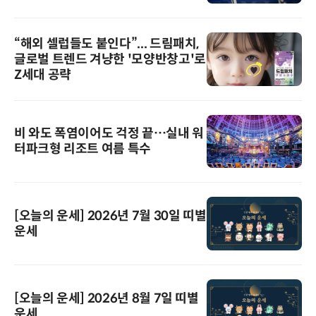
“해외 셀럽들도 붙인다”... 드림패치,
글로벌 트렌드 겨냥한 '모양반창고'로
Z세대 공략
비 와도 폭염이어도 걱정 끝…실내 워
터파크형 리조트 여름 특수
[오늘의 운세] 2026년 7월 30일 띠별
운세
[오늘의 운세] 2026년 8월 7일 띠별
운세