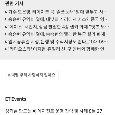
관련 기사
가수 도은영, 리메이크 곡 '슬픈노래' 발매 앞두고 사망...'장윤정 닮은꼴' 눈길
송승헌 유역비 열애, 대낮의 거리에서 키스? '중국 영화 촬영장에서 포착'
'에이스' 서민지, 상큼 발랄한 4종 셀카 화제 "댓츠 노노" 웃음
송승헌 유역비 열애, 송승헌의 빨래판 복근 셀카 화제 '상반신 노출 눈길'
임시공휴일 지정, 은행 및 주식시장도 쉰다...'14~16일 연속 3일 연휴'
'라디오스타' 이지현, 쥬얼리 신-구 멤버와 함께한 인증샷 화제 "우리 쥬얼리 영원히"
빅뱅 우리 사랑하지 말아요
ET Events
성과를 만드는 AI 에이전트 운영 전략 및 사례 8월 27일 개최