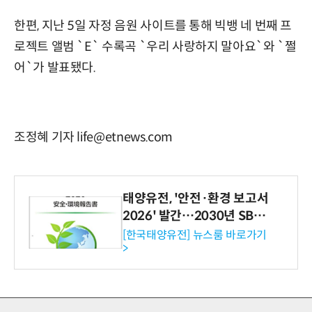
한편, 지난 5일 자정 음원 사이트를 통해 빅뱅 네 번째 프
로젝트 앨범 `E` 수록곡 `우리 사랑하지 말아요`와 `쩔
어`가 발표됐다.
조정혜 기자 life@etnews.com
태양유전, '안전·환경 보고서
2026' 발간…2030년 SBT
수준 온실가스 감축 추진
[한국태양유전] 뉴스룸 바로가기
>