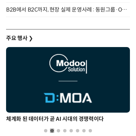
B2B에서 B2C까지, 현장 실제 운영사례 : 동원그룹·OCI·다이닝브랜즈그룹·당근 (8/27)
주요 행사
❯
체계화 된 데이터가 곧 AI 시대의 경쟁력이다